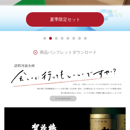
【龍が如く】日本酒コラボ第三
おすすめのギフトはこちら…
大吟醸＆純米大吟醸
新しい蔵元限定酒
夏季限定セット
吟醸＆純米吟醸
数量限定販売
弾
商品パンフレットダウンロード