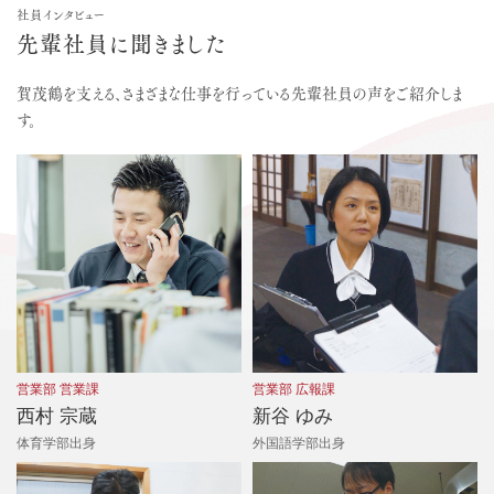
社員インタビュー
先輩社員に聞きました
賀茂鶴を支える、さまざまな仕事を行っている先輩社員の声
をご紹介しま
す。
営業部 営業課
営業部 広報課
西村 宗蔵
新谷 ゆみ
体育学部出身
外国語学部出身