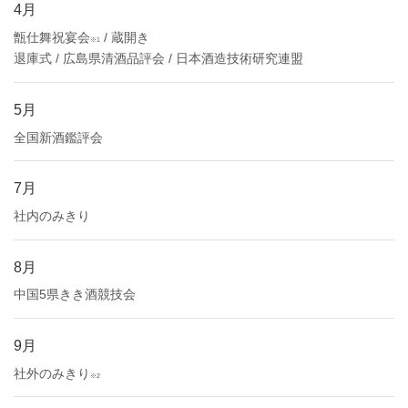
4月
甑仕舞祝宴会
/ 蔵開き
※1
退庫式 / 広島県清酒品評会 / 日本酒造技術研究連盟
5月
全国新酒鑑評会
7月
社内のみきり
8月
中国5県きき酒競技会
9月
社外のみきり
※2