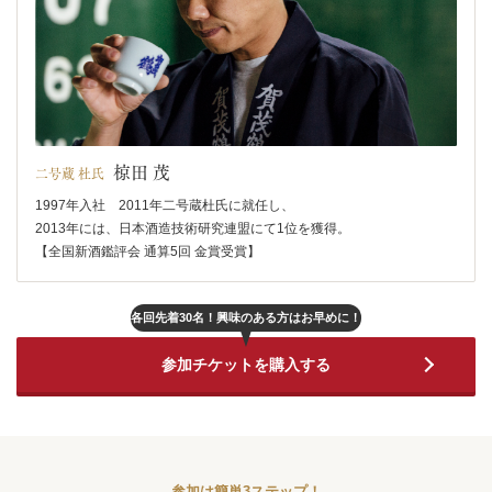
椋田 茂
二号蔵 杜氏
1997年入社 2011年二号蔵杜氏に就任し、
2013年には、日本酒造技術研究連盟にて1位を獲得。
【全国新酒鑑評会 通算5回 金賞受賞】
各回先着30名！興味のある方はお早めに！
参加チケットを購入する
参加は簡単3ステップ！