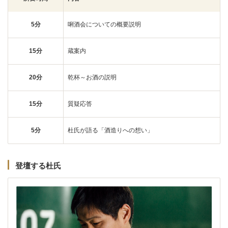
5分
唎酒会についての概要説明
15分
蔵案内
20分
乾杯～お酒の説明
15分
質疑応答
5分
杜氏が語る「酒造りへの想い」
登壇する杜氏