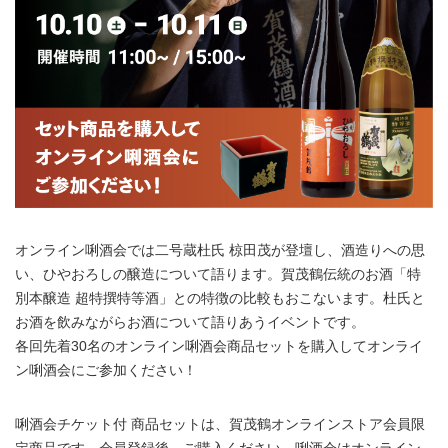
オンライン唎酒会では二号蔵杜氏 椋田茂が登壇し、酒造りへの思
い、ひやおろしの醸造について語ります。賀茂鶴伝統のお酒「特
別本醸造 超特撰特等酒」との特徴の比較もおこないます。杜氏と
お酒を飲みながらお酒について語りあうイベントです。
各回先着30名のオンライン唎酒会商品セットを購入してオンライ
ン唎酒会にご参加ください！
唎酒会チケット付 商品セットは、賀茂鶴オンラインストア会員限