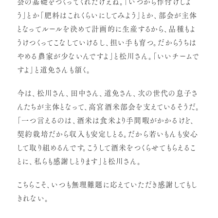
会の基礎をつくってくれたけえね。「いつから作付けしよ
う」とか「肥料はこれくらいにしてみよう」とか、部会が主体
となってルールを決めて計画的に生産するから、品種もよ
うけつくってこなしていけるし、担い手も育つ。だからうちは
やめる農家が少ないんですよ」と松川さん。「いいチームで
すよ」と道免さんも頷く。
今は、松川さん、田中さん、道免さん、次の世代の息子さ
んたちが主体となって、高宮酒米部会を支えているそうだ。
「一つ言えるのは、酒米は食米より手間暇がかかるけど、
契約栽培だから収入も安定しとる。だから若いもんも安心
して取り組めるんです。こうして酒米をつくらせてもらえるこ
とに、私らも感謝しとります」と松川さん。
こちらこそ、いつも無理難題に応えていただき感謝してもし
きれない。