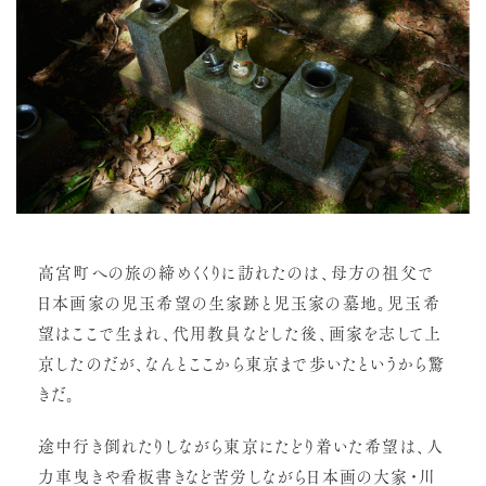
高宮町への旅の締めくくりに訪れたのは、母方の祖父で
日本画家の児玉希望の生家跡と児玉家の墓地。児玉希
望はここで生まれ、代用教員などした後、画家を志して上
京したのだが、なんとここから東京まで歩いたというから驚
きだ。
途中行き倒れたりしながら東京にたどり着いた希望は、人
力車曳きや看板書きなど苦労しながら日本画の大家・川