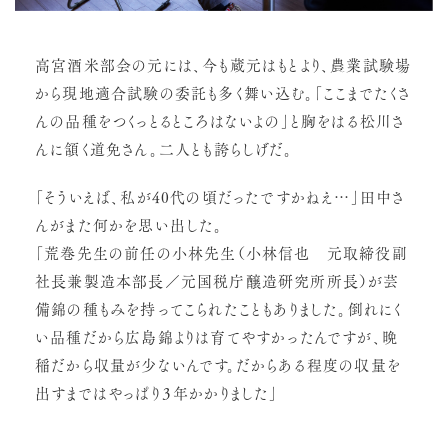
高宮酒米部会の元には、今も蔵元はもとより、農業試験場
から現地適合試験の委託も多く舞い込む。「ここまでたくさ
んの品種をつくっとるところはないよの」と胸をはる松川さ
んに頷く道免さん。二人とも誇らしげだ。
「そういえば、私が40代の頃だったですかねえ…」田中さ
んがまた何かを思い出した。
「荒巻先生の前任の小林先生（小林信也 元取締役副
社長兼製造本部長／元国税庁醸造研究所所長）が芸
備錦の種もみを持ってこられたこともありました。倒れにく
い品種だから広島錦よりは育てやすかったんですが、晩
稲だから収量が少ないんです。だからある程度の収量を
出すまではやっぱり３年かかりました」