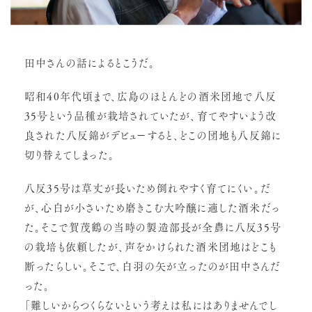
田中さんの話によるとこうだ。
昭和40年代頃まで、広島のほとんどの酒米団地で八反
35号という品種が栽培されていたが、育てやすいよう改
良された八反錦がデビューすると、どこの団地も八反錦に
切り替えてしまった。
八反35号は草丈が長いため倒れやすく育てにくい。だ
が、心白が小さいため磨きこむ大吟醸に適した酒米だっ
た。そこで賀茂鶴の当時の製造部長が全農に八反35号
の栽培も依頼したが、声をかけられた酒米団地はどこも
断ったらしい。そこで、白羽の矢が立ったのが田中さんだ
った。
「難しいからつくらないという考えは私にはありませんでし