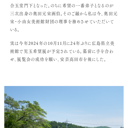
合玉堂門下となった。のちに希望の一番弟子となるのが
三次出身の奥田元宋画伯。そのご縁から私は今、奥田元
宋・小由女美術館財団の理事を務めさせていただいて
いる。
実は今年2024年の10月11月に24年ぶりに広島県立美
術館で児玉希望展が予定されている。墓前に手を合わ
せ、展覧会の成功を願い、安芸高田市を後にした。