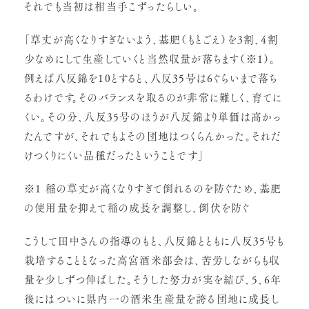
それでも当初は相当手こずったらしい。
「草丈が高くなりすぎないよう、基肥（もとごえ）を3割、4割
少なめにして生産していくと当然収量が落ちます（※1）。
例えば八反錦を10とすると、八反35号は6ぐらいまで落ち
るわけです。そのバランスを取るのが非常に難しく、育てに
くい。その分、八反35号のほうが八反錦より単価は高かっ
たんですが、それでもよその団地はつくらんかった。それだ
けつくりにくい品種だったということです」
※1 稲の草丈が高くなりすぎて倒れるのを防ぐため、基肥
の使用量を抑えて稲の成長を調整し、倒伏を防ぐ
こうして田中さんの指導のもと、八反錦とともに八反35号も
栽培することとなった高宮酒米部会は、苦労しながらも収
量を少しずつ伸ばした。そうした努力が実を結び、5、6年
後にはついに県内一の酒米生産量を誇る団地に成長し