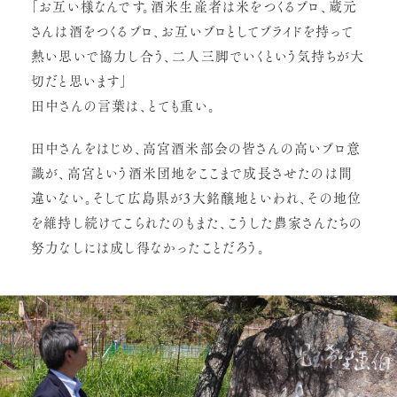
「お互い様なんです。酒米生産者は米をつくるプロ、蔵元
さんは酒をつくるプロ、お互いプロとしてプライドを持って
熱い思いで協力し合う、二人三脚でいくという気持ちが大
切だと思います」
田中さんの言葉は、とても重い。
田中さんをはじめ、高宮酒米部会の皆さんの高いプロ意
識が、高宮という酒米団地をここまで成長させたのは間
違いない。そして広島県が3大銘醸地といわれ、その地位
を維持し続けてこられたのもまた、こうした農家さんたちの
努力なしには成し得なかったことだろう。