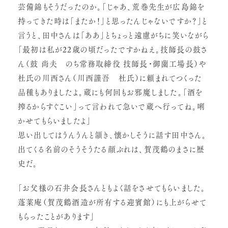
芸備錦もそうだったのか。「じゃあ、荒巻先生が広島錦を
持ってきた時は「またか！」と思ったんじゃないですか？」と
言うと、田中さんは「ああ」とちょっと遠慮がちに笑いながら
「最初は私が22歳の頃だったですかねえ。技師長の鼓さ
ん（鼓 尚夫 のち常務取締役 技師長・御薗工場長）や
杜氏の川西さん（川西謹吾 杜氏）に頼まれてつくった
品種もありましたよ。蔵にも何回もお邪魔しました。「酒を
搾るからすぐこい」って言われて急いで蔵へ行ってね。唎
かせてもらいましたよ」
思い出してはうんうんと頷き、懐かしそうに話す田中さん。
出てくる名前のそうそうたる顔ぶれは、賀茂鶴のまさに歴
史だ。
「お父様の石井会長さんともよく話をさせてもらいました。
蓬莱庵（賀茂鶴酒造が所有する迎賓館）にも上がらせて
もらったことがあります」