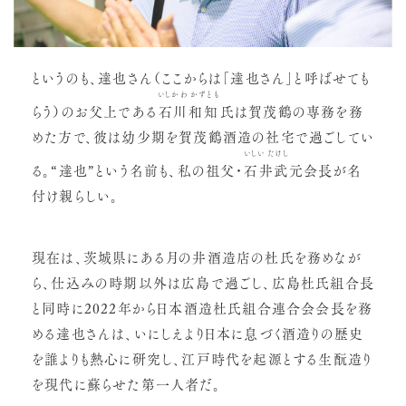
というのも、達也さん（ここからは「達也さん」と呼ばせても
いしかわ かずとも
らう）のお父上である
石川和知
氏は賀茂鶴の専務を務
めた方で、彼は幼少期を賀茂鶴酒造の社宅で過ごしてい
いしい たけし
る。“達也”という名前も、私の祖父・
石井武
元会長が名
付け親らしい。
現在は、茨城県にある月の井酒造店の杜氏を務めなが
ら、仕込みの時期以外は広島で過ごし、広島杜氏組合長
と同時に2022年から日本酒造杜氏組合連合会会長を務
める達也さんは、いにしえより日本に息づく酒造りの歴史
を誰よりも熱心に研究し、江戸時代を起源とする生酛造り
を現代に蘇らせた第一人者だ。