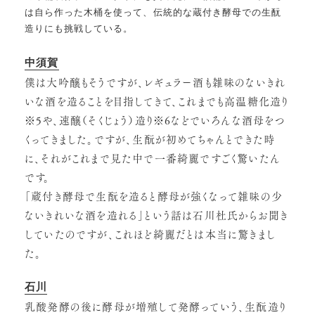
は自ら作った木桶を使って、伝統的な蔵付き酵母での生酛
造りにも挑戦している。
中須賀
僕は大吟醸もそうですが、レギュラー酒も雑味のないきれ
いな酒を造ることを目指してきて、これまでも高温糖化造り
※5や、速醸（そくじょう）造り※6などでいろんな酒母をつ
くってきました。ですが、生酛が初めてちゃんとできた時
に、それがこれまで見た中で一番綺麗ですごく驚いたん
です。
「蔵付き酵母で生酛を造ると酵母が強くなって雑味の少
ないきれいな酒を造れる」という話は石川杜氏からお聞き
していたのですが、これほど綺麗だとは本当に驚きまし
た。
石川
乳酸発酵の後に酵母が増殖して発酵っていう、生酛造り