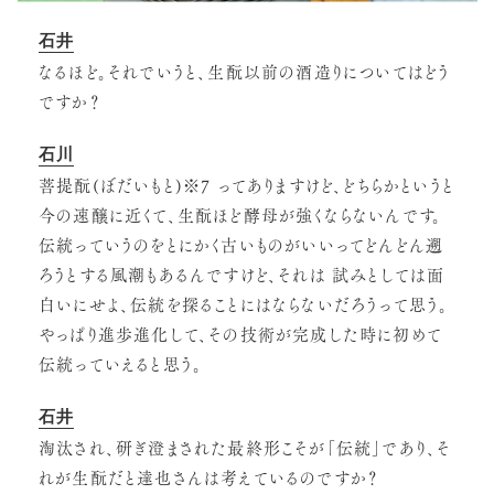
石井
なるほど。それでいうと、生酛以前の酒造りについてはどう
ですか？
石川
菩提酛(ぼだいもと)※7 ってありますけど、どちらかというと
今の速醸に近くて、生酛ほど酵母が強くならないんです。
伝統っていうのをとにかく古いものがいいってどんどん遡
ろうとする風潮もあるんですけど、それは 試みとしては面
白いにせよ、伝統を探ることにはならないだろうって思う。
やっぱり進歩進化して、その技術が完成した時に初めて
伝統っていえると思う。
石井
淘汰され、研ぎ澄まされた最終形こそが「伝統」であり、そ
れが生酛だと達也さんは考えているのですか？