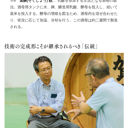
※6
速醸(そくじょう) 酛
… 乳酸を添加する主流となる酒母の製
法。酒母用タンクに水、麹、醸造用乳酸、酵母を投入し、続いて
蒸米を投入する。酵母の増殖を図るため、酒母内を混ぜ合わせた
り、状況に応じて加温、冷却を行う。この酒母は約二週間で製造
される。
技術の完成形こそが継承されるべき「伝統」