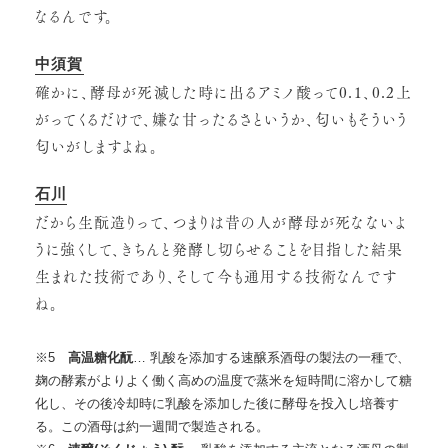
なるんです。
中須賀
確かに、酵母が死滅した時に出るアミノ酸って0.1、0.2上
がってくるだけで、嫌な甘ったるさというか、匂いもそういう
匂いがしますよね。
石川
だから生酛造りって、つまりは昔の人が酵母が死なないよ
うに強くして、きちんと発酵し切らせることを目指した結果
生まれた技術であり、そして今も通用する技術なんです
ね。
※5
高温糖化酛
… 乳酸を添加する速醸系酒母の製法の一種で、
麹の酵素がよりよく働く高めの温度で蒸米を短時間に溶かして糖
化し、その後冷却時に乳酸を添加した後に酵母を投入し培養す
る。この酒母は約一週間で製造される。