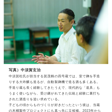
写真）中須賀玄治
中須賀杜氏が担当する賀茂鶴の四号蔵では、室で麹を手造
りする大吟醸も造るが、自動製麹機で造る酒も多くある。
手造り蔵も長く経験してきたうえで、現代的な「道具」も
うまく使いながら、受け継がれてきた伝統と経験に裏打ち
された酒造りを追い求めている。
子どもの頃からものづくりが好きだったという彼は、当蔵
の木桶製作プロジェクトにも真っ先に立候補。2023年から