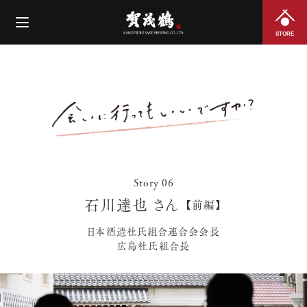
STORE
Story 06
石川達也 さん
【前編】
日本酒造杜氏組合連合会会長
広島杜氏組合長