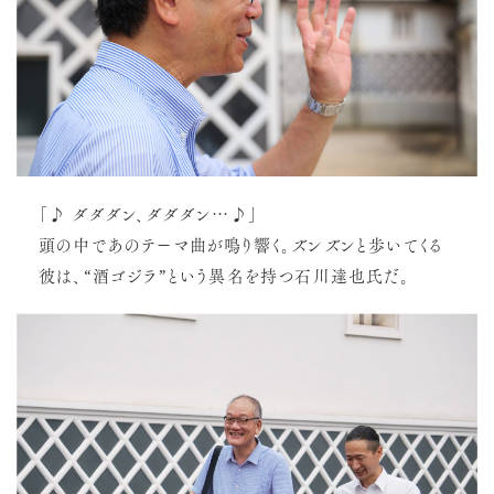
「♪ ダダダン、ダダダン…♪」
頭の中であのテーマ曲が鳴り響く。ズンズンと歩いてくる
彼は、“酒ゴジラ”という異名を持つ
石川達也氏だ。