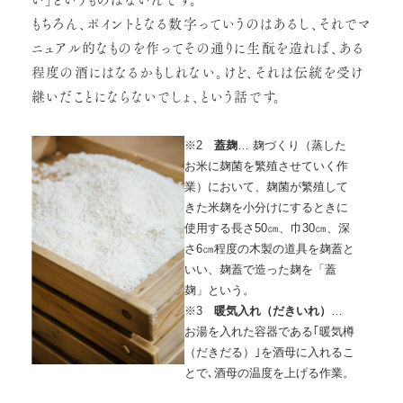
もちろん、ポイントとなる数字っていうのはあるし、それでマ
ニュアル的なものを作ってその通りに生酛を造れば、ある
程度の酒にはなるかもしれない。けど、それは伝統を受け
継いだことにならないでしょ、という話です。
※2
蓋麹
… 麹づくり（蒸した
お米に麹菌を繁殖させていく作
業）において、麹菌が繁殖して
きた米麹を小分けにするときに
使用する長さ50㎝、巾30㎝、深
さ6㎝程度の木製の道具を麹蓋と
いい、麹蓋で造った麹を「蓋
麹」という。
※3
暖気入れ（だきいれ）
…
お湯を入れた容器である｢暖気樽
（だきだる）｣を酒母に入れるこ
とで､酒母の温度を上げる作業。