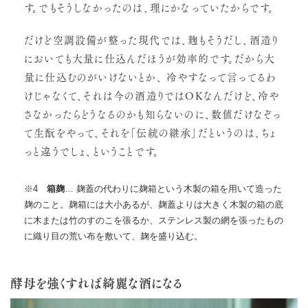
す。でもそうしなかったのは、理にかなっていたからです。
だけど空調設備が整った現代では、麹もそうだし、酒造り
においても大量に仕込んだほうが効率的です。だから大
量に仕込むのがいけないとか、 冷やすなって言ってるわ
けじゃなくて、それは今の酒造りではOKなんだけど、冷や
さなかったらどうなるのかも知らないのに、数値だけなぞっ
て生酛をやって、それを「伝統の継承」だというのは、ちょ
っと違うでしょ、ということです。
※4
箱麹
… 麹蓋の代わりに麹箱という木製の箱を用いて造った
麹のこと。麹箱には大小あるが、麹蓋よりは大きく木製の箱の底
に木または竹のすのこを張るか、ステンレス製の網を張ったもの
に織り目の荒い布を敷いて、麹を盛り込む。
酵母を強くすれば綺麗な酒になる