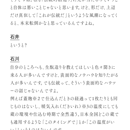
と自体は悪いことじゃないと思います。けど、形だけ、上辺
だけ真似して「これが伝統だ」というような風潮になってく
ると、本末転倒かなと思っているんですよね。
石井
というと？
石川
自分のところへも、生酛造りを教えてほしいと色々聞きに
来る人が多いんですけど、表面的なノウハウを知りたがる
人が多いんです。でも伝統って、そういう表面的なハウツ
ーの話じゃないんですよ。
例えば蓋麹※２で仕込んだときの経過って1枚たりとも同
じものはないし、暖気入れ（だきいれ）※3の温度にしても
蔵の環境や仕込む時期で全然違う。日本全国どこの蔵で
も通用するような「このタイミングで」とか「この温度がい
い」というものはないんです。