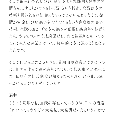
そこで編み出されたのが、寒い冬でも乳酸菌と酵母の発
酵を起こすことができる｢生酛｣という技術。生酛は冬の
技術と言われるけど、寒くないとできないんじゃなくて､発
酵が安定しにくい寒い冬でもできるという完成度の高い
技術｡生酛のおかげで冬の寒さを克服し寒造りへ移行し
たら､冬って水も空気も綺麗だし､実は酒造りに向いてる
ことにみんなが気がついて､集中的に冬に造るようになっ
たんです。
そして何が起きたかというと、農閑期や漁業ができない冬
に、集団を作って酒を造りに行くという杜氏集団が発生し
た。私は今の杜氏制度が始まったのもおそらく生酛の誕
生がきっかけだと考えています。
石井
そういう意味でも、生酛の存在っていうのが、日本の酒造
りにおいてものすごい大発見、大発明だったというわけで