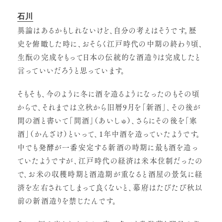
石川
異論はあるかもしれないけど、自分の考えはそうです。歴
史を俯瞰した時に、おそらく江戸時代の中期の終わり頃、
生酛の完成をもって日本の伝統的な酒造りは完成したと
言っていいだろうと思っています。
そもそも、今のように冬に酒を造るようになったのもその頃
からで、それまでは立秋から旧暦9月を「新酒」、その後が
間の酒と書いて「間酒」（あいしゅ）、さらにその後を「寒
酒」（かんざけ）といって、1年中酒を造っていたようです。
中でも発酵が一番安定する新酒の時期に最も酒を造っ
ていたようですが、江戸時代の経済は米本位制だったの
で、お米の収穫時期と酒造期が重なると酒屋の景気に経
済を左右されてしまって良くないと、幕府はたびたび秋以
前の新酒造りを禁じたんです。