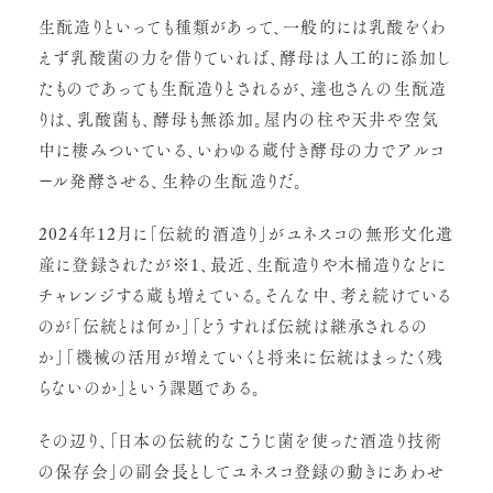
生酛造りといっても種類があって、一般的には乳酸をくわ
えず乳酸菌の力を借りていれば、酵母は人工的に添加し
たものであっても生酛造りとされるが、達也さんの生酛造
りは、乳酸菌も、酵母も無添加。屋内の柱や天井や空気
中に棲みついている、いわゆる蔵付き酵母の力でアルコ
ール発酵させる、生粋の生酛造りだ。
2024年12月に「伝統的酒造り」がユネスコの無形文化遺
産に登録されたが※1、最近、生酛造りや木桶造りなどに
チャレンジする蔵も増えている。そんな中、考え続けている
のが「伝統とは何か」「どうすれば伝統は継承されるの
か」「機械の活用が増えていくと将来に伝統はまったく残
らないのか」という課題である。
その辺り、「日本の伝統的なこうじ菌を使った酒造り技術
の保存会」の副会長としてユネスコ登録の動きにあわせ