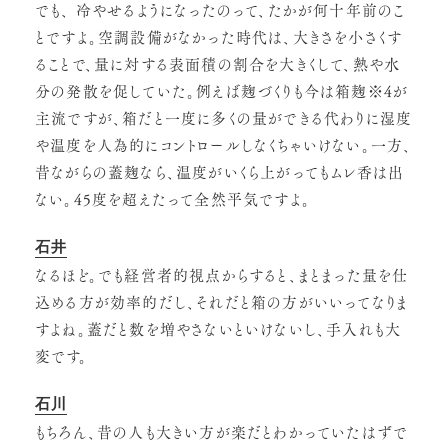
でも、 冷やせるようになったのって、たかが何十年前のこ
とですよ。空調設備がなかった時代は、大きさを小さくす
ることで、量に対する表面積の割合を大きくして、熱や水
分の発散を促していた。例えば麹づくりも今は箱麹※4が
主流ですが、箱だと一度に多くの量ができる代わりに湿度
や温度を人為的にコントロールしなくちゃいけない。一方、
昔ながらの蓋麹なら、温度がいくら上がってもムレ香は出
ない。45度を超えたって全然平気ですよ。
石井
なるほど。でも経営者的視点からすると、まとまった量を仕
込める方が効率的だし、それだと箱の方がいいってなりま
すよね。蓋だと数を増やさないといけないし、手入れも大
変です。
石川
もちろん、昔の人も大きい方が楽だとわかっていたはずで