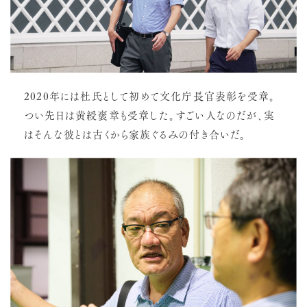
2020年には杜氏として初めて文化庁長官表彰を受章。
つい先日は黄綬褒章も受章した。
すごい人なのだが、実
はそんな彼とは古くから家族ぐるみの付き合いだ。