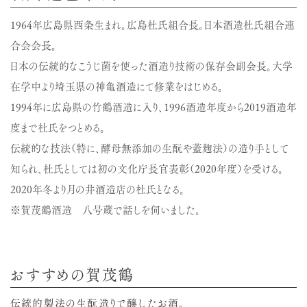
1964年広島県西条生まれ。広島杜氏組合長。日本酒造杜氏組合連
合会会長。
日本の伝統的なこうじ菌を使った酒造り技術の保存会副会長。大学
在学中より埼玉県の神亀酒造にて修業をはじめる。
1994年に広島県の竹鶴酒造に入り、1996酒造年度から2019酒造年
度まで杜氏をつとめる。
伝統的な技法（特に、酵母無添加の生酛や蓋麹法）の造り手として
知られ、杜氏としては初の文化庁長官表彰（2020年度）を受ける。
2020年冬より月の井酒造店の杜氏となる。
※賀茂鶴酒造 八号蔵で話しを伺いました。
おすすめの賀茂鶴
伝統的製法の生酛造りで醸したお酒。