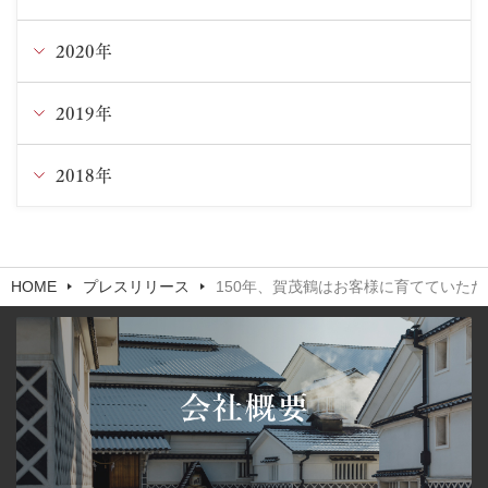
2月
9月
10月
10月
2020年
12月
6月
9月
9月
7月
2019年
9月
5月
6月
7月
4月
6月
2018年
10月
2月
5月
4月
3月
4月
8月
11月
4月
3月
HOME
プレスリリース
150年、賀茂鶴はお客様に育てていただ
5月
2月
2月
1月