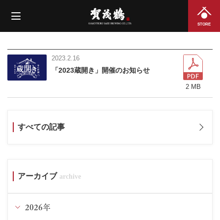
STORE
2023.2.16
「2023蔵開き」開催のお知らせ
2 MB
すべての記事
アーカイブ
2026年