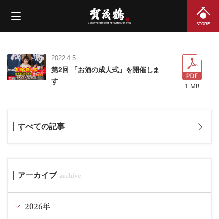
STORE
2022.4.5
第2回 「お酒の成人式」を開催しま
す
1 MB
すべての記事
アーカイブ
2026年