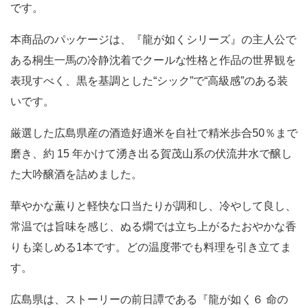
です。
本商品のパッケージは、『龍が如くシリーズ』の主人公で
ある桐生一馬の冷静沈着でクールな性格と作品の世界観を
表現すべく、黒を基調とした“シック”で“高級感”のある装
いです。
厳選した広島県産の酒造好適米を自社で精米歩合50％まで
磨き、約 15 年かけて湧き出る賀茂山系の伏流井水で醸し
た大吟醸酒を詰めました。
華やかな薫りと軽快な口当たりが調和し、冷やして良し、
常温では旨味を感じ、ぬる燗では立ち上がるたおやかな香
りも楽しめる1本です。どの温度帯でも料理を引き立てま
す。
広島県は、ストーリーの前日譚である『龍が如く６ 命の