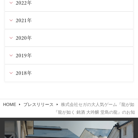
7月
11月
2022年
12月
5月
10月
11月
2021年
12月
2月
9月
10月
10月
2020年
12月
6月
9月
9月
7月
2019年
9月
5月
6月
7月
4月
6月
2018年
10月
2月
5月
4月
3月
4月
8月
11月
4月
3月
HOME
プレスリリース
株式会社セガの大人気ゲーム『龍が如
5月
『龍が如く 銘酒 大吟醸 堂島の龍』のお知
2月
2月