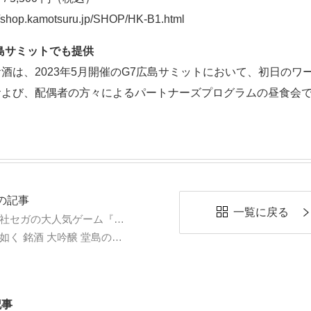
//shop.kamotsuru.jp/SHOP/HK-B1.html
島サミットでも提供
酒は、2023年5月開催のG7広島サミットにおいて、初日のワ
および、配偶者の方々によるパートナーズプログラムの昼食会
の記事
一覧に戻る
株式会社セガの大人気ゲーム『龍が如く』シリーズとのコラボ商品
 銘酒 大吟醸 堂島の龍』のお知らせ
記事