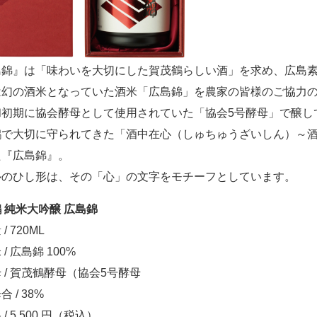
島錦』は「味わいを大切にした賀茂鶴らしい酒」を求め、広島
は幻の酒米となっていた酒米「広島錦」を農家の皆様のご協力
和初期に協会酵母として使用されていた「協会5号酵母」で醸し
鶴で大切に守られてきた「酒中在心（しゅちゅうざいしん）～
た『広島錦』。
ルのひし形は、その「心」の文字をモチーフとしています。
 純米大吟醸 広島錦
/ 720ML
/ 広島錦 100%
 / 賀茂鶴酵母（協会5号酵母
 / 38%
/ 5,500 円（税込）