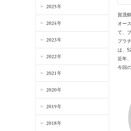
2025年
1月
賀茂
2024年
12月
オース
て、
9月
2023年
12月
プラチ
は、5
7月
11月
2022年
12月
近年
今回
5月
10月
11月
2021年
12月
2月
9月
10月
10月
2020年
12月
6月
9月
9月
7月
2019年
9月
5月
6月
7月
4月
6月
2018年
10月