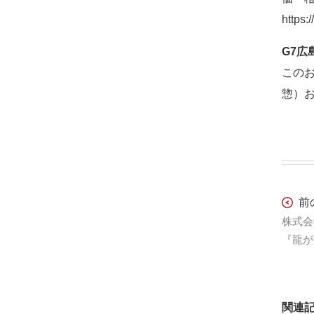
https:
G7広
このお
惣）
前
『龍が如く
関連