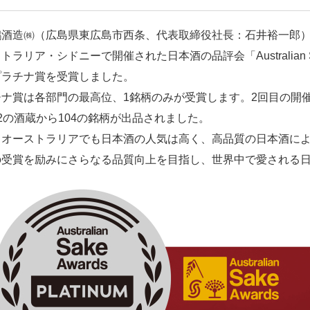
鶴酒造㈱（広島県東広島市西条、代表取締役社長：石井裕一郎）
トラリア・シドニーで開催された日本酒の品評会「Australian Sa
プラチナ賞を受賞しました。
ナ賞は各部門の最高位、1銘柄のみが受賞します。2回目の開催となった今年
2の酒蔵から104の銘柄が出品されました。
、オーストラリアでも日本酒の人気は高く、高品質の日本酒に
の受賞を励みにさらなる品質向上を目指し、世界中で愛される