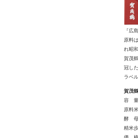
『広
原料
れ昭
賀茂
冠し
ラベ
賀茂鶴
容 量 
原料米 
酵 母
精米歩合
価 格 