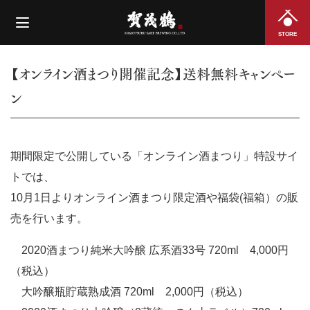
STORE
【オンライン酒まつり開催記念】送料無料キャンペー
ン
期間限定で公開している「オンライン酒まつり」特設サイ
トでは、
10月1日よりオンライン酒まつり限定酒や福袋(福箱）の販
売を行います。
2020酒まつり純米大吟醸 広系酒33号 720ml 4,000円
（税込）
大吟醸瓶貯蔵熟成酒 720ml 2,000円（税込）