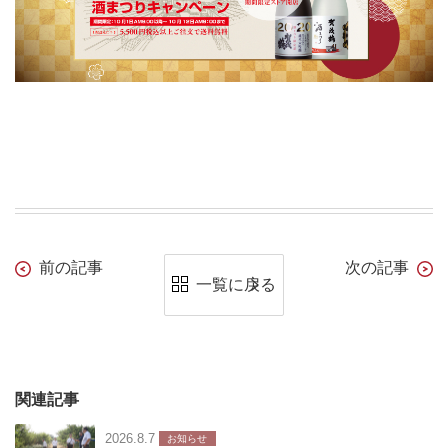
前の記事
次の記事
一覧に戻る
関連記事
2026.8.7
お知らせ