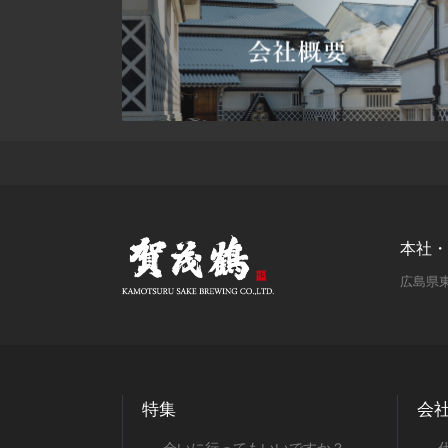
1月
2月
2月
3月
3月
6月
6月
8月
9月
1月
1月
2月
2月
5月
5月
7月
8月
1月
1月
4月
4月
6月
5月
3月
3月
5月
4月
2月
2月
4月
3月
本社・
広島県東
1月
1月
3月
1月
特集
会