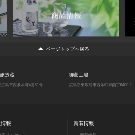
ページトップへ戻る
醸造蔵
御薗工場
広島市西条本町4番31号
広島県東広島市西条町御薗宇6400-2
社情報
新着情報