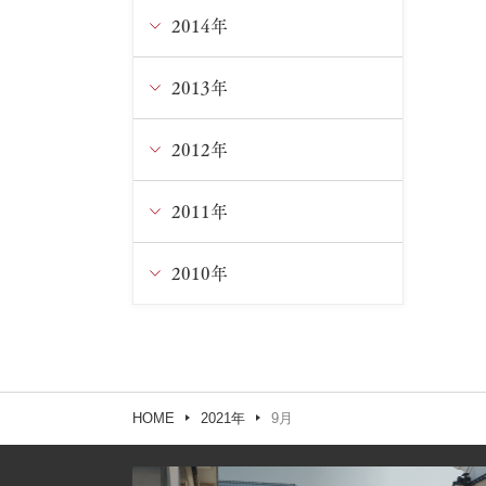
3月
1月
3月
5月
7月
8月
9月
10月
11月
2014年
12月
2月
2月
4月
6月
7月
8月
9月
10月
11月
2013年
12月
3月
5月
6月
7月
8月
9月
10月
11月
2012年
12月
1月
4月
5月
6月
7月
8月
9月
9月
11月
2011年
12月
3月
4月
5月
6月
6月
8月
8月
10月
11月
2010年
12月
2月
3月
4月
5月
5月
7月
6月
9月
9月
11月
12月
1月
1月
3月
4月
4月
5月
5月
8月
8月
10月
11月
HOME
2021年
9月
2月
3月
3月
4月
4月
7月
7月
9月
10月