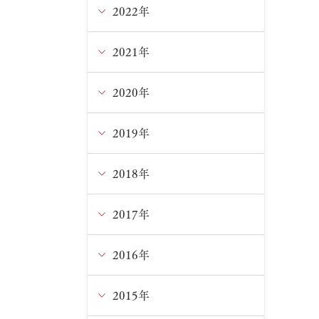
5月
10月
11月
2022年
12月
4月
9月
10月
11月
2021年
12月
3月
8月
9月
10月
11月
2020年
12月
1月
7月
8月
9月
10月
11月
2019年
12月
6月
7月
8月
9月
10月
11月
2018年
12月
5月
6月
7月
8月
9月
10月
11月
2017年
12月
4月
5月
5月
5月
8月
9月
10月
11月
2016年
12月
2月
4月
4月
4月
6月
8月
9月
10月
11月
2015年
12月