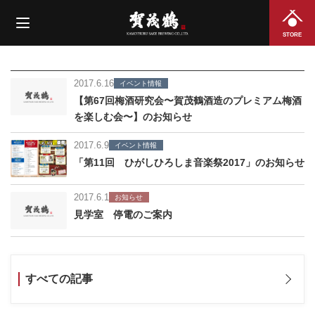
STORE
2017.6.16
イベント情報
【第67回梅酒研究会〜賀茂鶴酒造のプレミアム梅酒
を楽しむ会〜】のお知らせ
2017.6.9
イベント情報
「第11回 ひがしひろしま音楽祭2017」のお知らせ
2017.6.1
お知らせ
見学室 停電のご案内
すべての記事