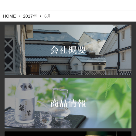
9月
9月
11月
12月
1月
1月
3月
4月
4月
5月
5月
8月
HOME
2017年
6月
8月
10月
11月
2月
3月
3月
4月
4月
7月
7月
9月
10月
1月
2月
2月
3月
3月
6月
6月
8月
9月
1月
1月
2月
2月
5月
5月
7月
8月
1月
1月
4月
4月
6月
5月
3月
3月
5月
4月
2月
2月
4月
3月
1月
1月
3月