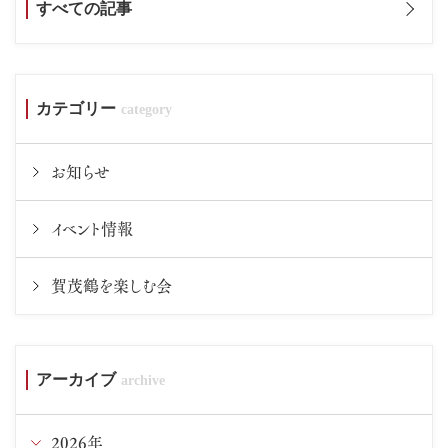
すべての記事
カテゴリー
お知らせ
イベント情報
賀茂鶴を楽しむ会
アーカイブ
2026年