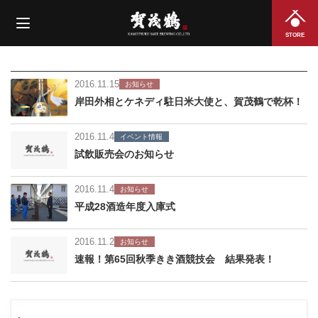
STORE
2016.11.15
お知らせ
岸田外相とケネディ駐日米大使と、賀茂鶴で乾杯！
2016.11.4
イベント情報
試飲販売会のお知らせ
2016.11.4
お知らせ
平成28酒造年度入庫式
2016.11.2
お知らせ
速報！第65回秋季きき酒競技会 結果発表！