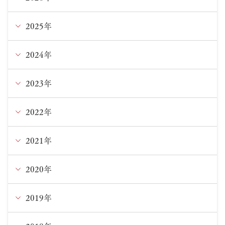
2025年
8月
7月
2024年
12月
6月
11月
2023年
12月
5月
10月
11月
2022年
12月
4月
9月
10月
11月
2021年
12月
3月
8月
9月
10月
11月
2020年
12月
1月
7月
8月
9月
10月
11月
2019年
12月
6月
7月
8月
9月
10月
11月