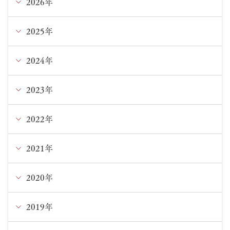
2026年
2025年
8月
7月
2024年
12月
6月
11月
2023年
12月
5月
10月
11月
2022年
12月
4月
9月
10月
11月
2021年
12月
3月
8月
9月
10月
11月
2020年
12月
1月
7月
8月
9月
10月
11月
2019年
12月
6月