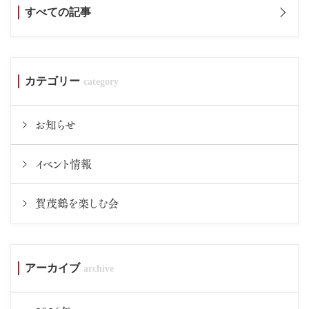
すべての記事
カテゴリー
お知らせ
イベント情報
賀茂鶴を楽しむ会
アーカイブ