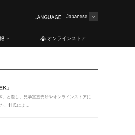
LANGUAGE
報
オンラインストア
EK」
EK」と題し、見学室直売所やオンラインストアに
また、杜氏によ…