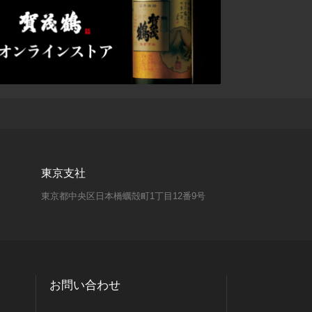
東京支社
東京都中央区日本橋蠣殻町1丁目12番9号
お問い合わせ