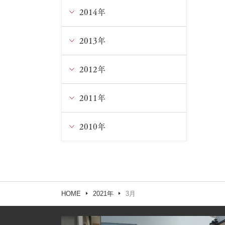
3月
1月
3月
5月
7月
8月
9月
10月
11月
2014年
12月
2月
2月
4月
6月
7月
8月
9月
10月
11月
2013年
12月
3月
5月
6月
7月
8月
9月
10月
11月
2012年
12月
1月
4月
5月
6月
7月
8月
9月
9月
11月
2011年
12月
3月
4月
5月
6月
6月
8月
8月
10月
11月
2010年
12月
2月
3月
4月
5月
5月
7月
6月
9月
9月
11月
12月
1月
1月
3月
4月
4月
5月
5月
8月
8月
10月
11月
HOME
2021年
3月
2月
3月
3月
4月
4月
7月
7月
9月
10月