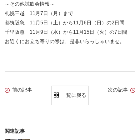
～その他試飲会情報～
札幌三越 11月7日（月）まで
都筑阪急 11月5日（土）から11月6日（日）の2日間
千里阪急 11月9日（水）から11月15日（火）の7日間
お近くにお立ち寄りの際は、是非いらっしゃいませ。
前の記事
次の記事
一覧に戻る
関連記事