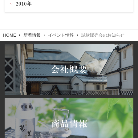
6月
8月
8月
10月
11月
2010年
12月
2月
3月
4月
5月
5月
7月
6月
9月
9月
11月
12月
1月
1月
3月
4月
4月
5月
5月
8月
HOME
新着情報
イベント情報
試飲販売会のお知らせ
8月
10月
11月
2月
3月
3月
4月
4月
7月
7月
9月
10月
1月
2月
2月
3月
3月
6月
6月
8月
9月
1月
1月
2月
2月
5月
5月
7月
8月
1月
1月
4月
4月
6月
5月
3月
3月
5月
4月
2月