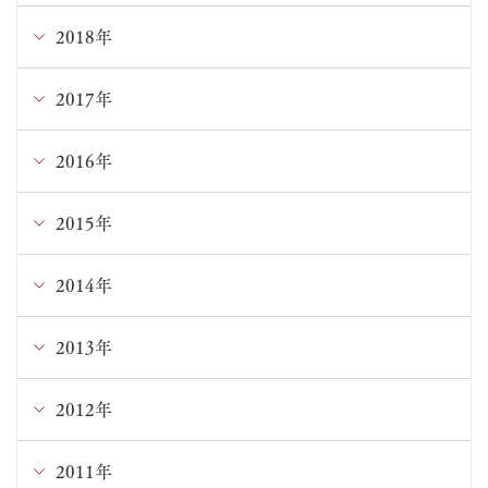
6月
7月
8月
9月
10月
11月
2018年
12月
5月
6月
7月
8月
9月
10月
11月
2017年
12月
4月
5月
5月
5月
8月
9月
10月
11月
2016年
12月
2月
4月
4月
4月
6月
8月
9月
10月
11月
2015年
12月
3月
1月
3月
5月
7月
8月
9月
10月
11月
2014年
12月
2月
2月
4月
6月
7月
8月
9月
10月
11月
2013年
12月
3月
5月
6月
7月
8月
9月
10月
11月
2012年
12月
1月
4月
5月
6月
7月
8月
9月
9月
11月
2011年
12月