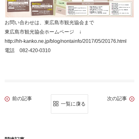
お問い合わせは、東広島市観光協会まで
東広島市観光協会ホームページ ↓
http://hh-kanko.ne.jp/blog/nontainfo/2017/05/20176.html
電話 082-420-0310
前の記事
次の記事
一覧に戻る