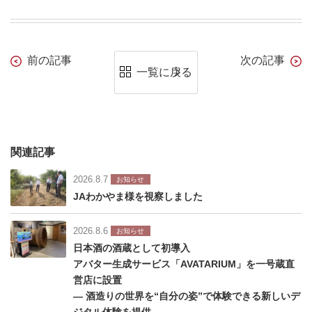
前の記事
次の記事
一覧に戻る
関連記事
2026.8.7
お知らせ
JAわかやま様を視察しました
2026.8.6
お知らせ
日本酒の酒蔵として初導入
アバター生成サービス「AVATARIUM」を一号蔵直
営店に設置
― 酒造りの世界を“自分の姿”で体験できる新しいデ