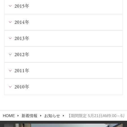
2月
4月
4月
4月
6月
8月
9月
10月
11月
2015年
12月
3月
1月
3月
5月
7月
8月
9月
10月
11月
2014年
12月
2月
2月
4月
6月
7月
8月
9月
10月
11月
2013年
12月
3月
5月
6月
7月
8月
9月
10月
11月
2012年
12月
1月
4月
5月
6月
7月
8月
9月
9月
11月
2011年
12月
3月
4月
5月
6月
6月
8月
8月
10月
11月
2010年
12月
2月
3月
4月
5月
5月
7月
6月
9月
9月
11月
12月
1月
1月
3月
4月
4月
5月
5月
8月
HOME
新着情報
お知らせ
【期間限定 5月21日AM9:00
8月
10月
11月