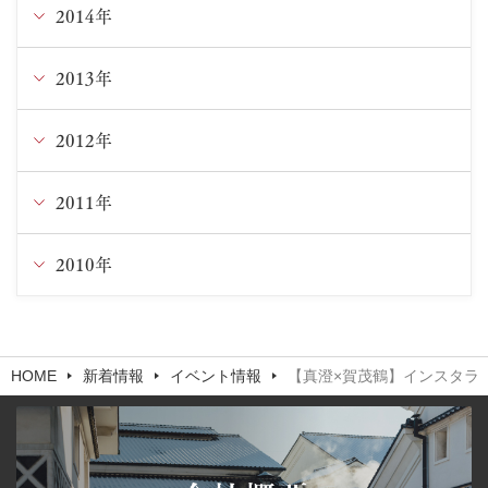
5月
7月
8月
9月
10月
11月
2014年
12月
2月
2月
4月
6月
7月
8月
9月
10月
11月
2013年
12月
3月
5月
6月
7月
8月
9月
10月
11月
2012年
12月
1月
4月
5月
6月
7月
8月
9月
9月
11月
2011年
12月
3月
4月
5月
6月
6月
8月
8月
10月
11月
2010年
12月
2月
3月
4月
5月
5月
7月
6月
9月
9月
11月
12月
1月
1月
3月
4月
4月
5月
5月
8月
HOME
新着情報
イベント情報
【真澄×賀茂鶴】インスタライブSAK
8月
10月
11月
2月
3月
3月
4月
4月
7月
7月
9月
10月
1月