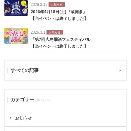
2026.3.13
お知らせ
2026年4月18日(土)『蔵開き』
【当イベントは終了しました】
2026.3.1
お知らせ
「第7回広島燗酒フェスティバル」
【当イベントは終了しました】
すべての記事
カテゴリー
お知らせ