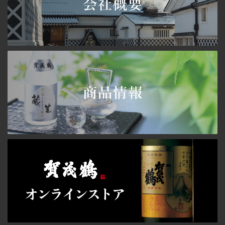
2月
2月
3月
3月
6月
6月
8月
9月
1月
1月
2月
2月
5月
5月
7月
8月
1月
1月
4月
4月
6月
5月
3月
3月
5月
4月
2月
2月
4月
3月
1月
1月
3月
1月