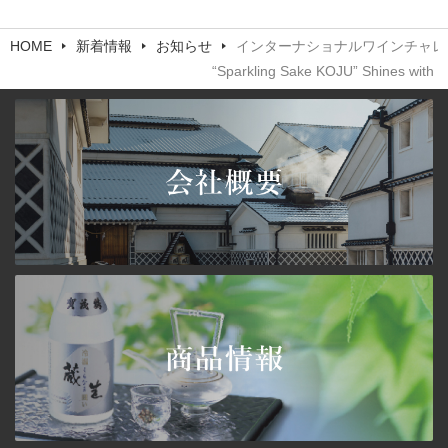
1月
1月
3月
4月
4月
5月
5月
8月
HOME
新着情報
お知らせ
インターナショナルワインチャレンジ
8月
10月
11月
“Sparkling Sake KOJU” Shines with 
2月
3月
3月
4月
4月
7月
7月
9月
10月
1月
2月
2月
3月
3月
6月
6月
8月
9月
1月
1月
2月
2月
5月
5月
7月
8月
1月
1月
4月
4月
6月
5月
3月
3月
5月
4月
2月
2月
4月
3月
1月
1月
3月