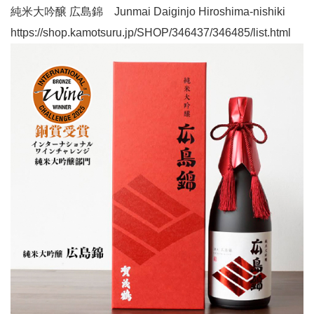
純米大吟醸 広島錦 Junmai Daiginjo Hiroshima-nishiki
https://shop.kamotsuru.jp/SHOP/346437/346485/list.html