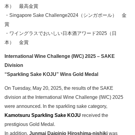
本） 最高金賞
・Singapore Sake Challenge2024（シンガポール） 金
賞
・ワイングラスでおいしい日本酒アワード2025（日
本） 金賞
International Wine Challenge (IWC) 2025 – SAKE
Division
“Sparkling Sake KOJU” Wins Gold Medal
On Tuesday, May 20, 2025, the results of the SAKE
division at the International Wine Challenge (IWC) 2025
were announced. In the sparkling sake category,
Kamotsuru Sparkling Sake KOJU
received the
prestigious Gold Medal.
In addition,
Junmai Daiginjo Hiroshima-nishiki
was