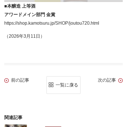
■本醸造 上等酒
アワードメイン部門 金賞
https://shop.kamotsuru.jp/SHOP/joutou720.html
（2026年3月11日）
前の記事
次の記事
一覧に戻る
関連記事