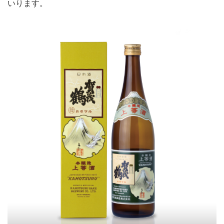
いります。