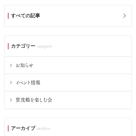
すべての記事
カテゴリー
お知らせ
イベント情報
賀茂鶴を楽しむ会
アーカイブ