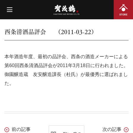
STORE
西条清酒品評会 （2011-03-22）
本年酒造年度、最初の品評会、西条の酒造メーカーによる
第60回西条清酒品評会が2011年3月18日に行われました。
御園醸造蔵 友安醸造課長（杜氏）が最優秀に選ばれまし
た。
前の記事
次の記事