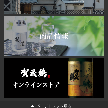
1月
1月
2月
2月
5月
5月
7月
8月
1月
1月
4月
4月
6月
5月
3月
3月
5月
4月
2月
2月
4月
3月
1月
1月
3月
1月
ページトップへ戻る