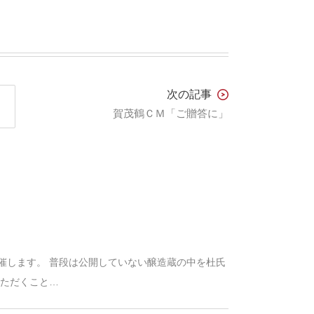
次の記事
賀茂鶴ＣＭ「ご贈答に」
催します。 普段は公開していない醸造蔵の中を杜氏
いただくこと…