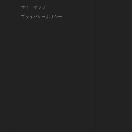
サイトマップ
プライバシーポリシー