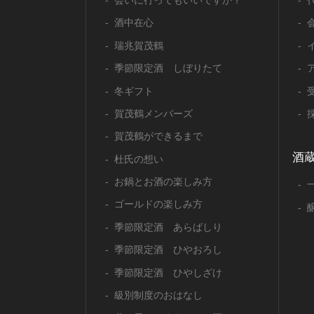
会いに行ってもいいですか？
酒中在心
瑞兆賀茂鶴
季節限定酒 しぼりたて
冬ギフト
賀茂鶴メンバーズ
賀茂鶴ができるまで
酒
杜氏の想い
お鍋とお酒の楽しみ方
ゴールドの楽しみ方
季節限定酒 あらばしり
季節限定酒 ひやおろし
季節限定酒 ひやしざけ
級別制度のおはなし