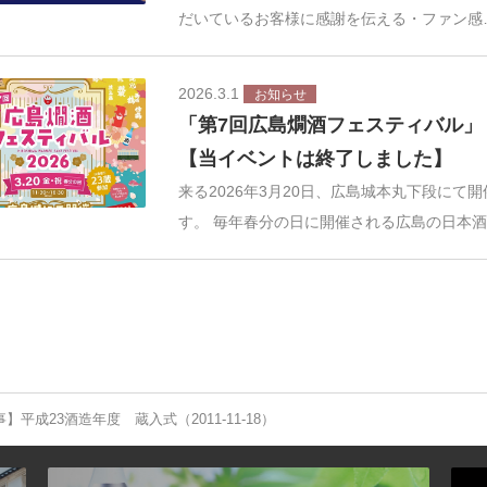
だいているお客様に感謝を伝える・ファン感
2026.3.1
お知らせ
「第7回広島燗酒フェスティバル」
【当イベントは終了しました】
来る2026年3月20日、広島城本丸下段に
す。 毎年春分の日に開催される広島の日本
平成23酒造年度 蔵入式（2011-11-18）