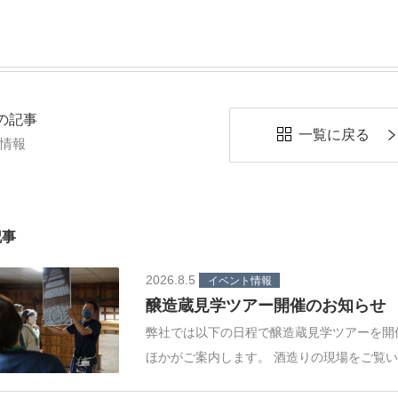
の記事
一覧に戻る
情報
記事
2026.8.5
イベント情報
醸造蔵見学ツアー開催のお知らせ
弊社では以下の日程で醸造蔵見学ツアーを開
ほかがご案内します。 酒造りの現場をご覧