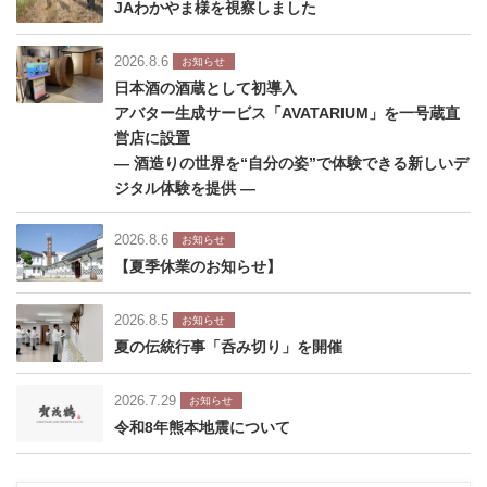
JAわかやま様を視察しました
2026.8.6
お知らせ
日本酒の酒蔵として初導入
アバター生成サービス「AVATARIUM」を一号蔵直
営店に設置
― 酒造りの世界を“自分の姿”で体験できる新しいデ
ジタル体験を提供 ―
2026.8.6
お知らせ
【夏季休業のお知らせ】
2026.8.5
お知らせ
夏の伝統行事「呑み切り」を開催
2026.7.29
お知らせ
令和8年熊本地震について