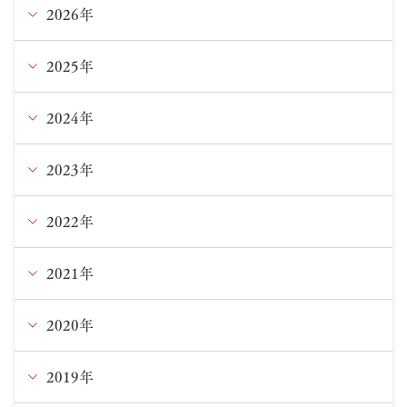
2026年
2025年
8月
7月
2024年
12月
6月
11月
2023年
12月
5月
10月
11月
2022年
12月
4月
9月
10月
11月
2021年
12月
3月
8月
9月
10月
11月
2020年
12月
1月
7月
8月
9月
10月
11月
2019年
12月