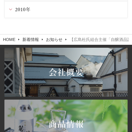
3月
4月
5月
6月
6月
8月
8月
10月
11月
2010年
12月
2月
3月
4月
5月
5月
7月
6月
9月
9月
11月
12月
1月
1月
3月
4月
4月
5月
5月
8月
HOME
新着情報
お知らせ
【広島杜氏組合主催「自醸酒品評
8月
10月
11月
2月
3月
3月
4月
4月
7月
7月
9月
10月
1月
2月
2月
3月
3月
6月
6月
8月
9月
1月
1月
2月
2月
5月
5月
7月
8月
1月
1月
4月
4月
6月
5月
3月
3月
5月
4月