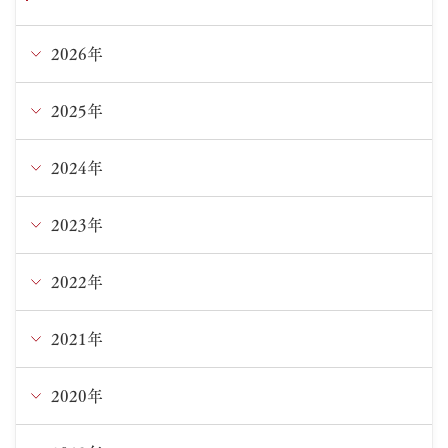
2026年
2025年
8月
7月
2024年
12月
6月
11月
2023年
12月
5月
10月
11月
2022年
12月
4月
9月
10月
11月
2021年
12月
3月
8月
9月
10月
11月
2020年
12月
1月
7月
8月
9月
10月