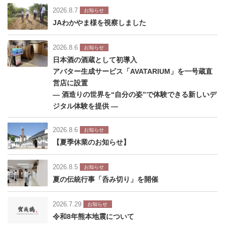
2026.8.7
お知らせ
JAわかやま様を視察しました
2026.8.6
お知らせ
日本酒の酒蔵として初導入
アバター生成サービス「AVATARIUM」を一号蔵直
営店に設置
― 酒造りの世界を“自分の姿”で体験できる新しいデ
ジタル体験を提供 ―
2026.8.6
お知らせ
【夏季休業のお知らせ】
2026.8.5
お知らせ
夏の伝統行事「呑み切り」を開催
2026.7.29
お知らせ
令和8年熊本地震について