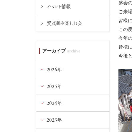
盛会
イベント情報
ご来
皆様
賀茂鶴を楽しむ会
この
今年
皆様
アーカイブ
今後
2026年
2025年
8月
7月
2024年
12月
6月
11月
2023年
12月