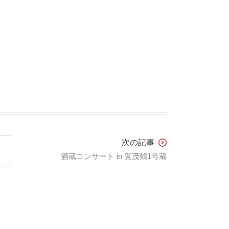
次の記事
酒蔵コンサート in 賀茂鶴1号蔵