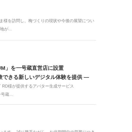
かやま様を訪問し、梅づくりの現状や今後の展望につい
産地が…
IUM」を一号蔵直営店に設置
体験できる新しいデジタル体験を提供 ―
ET RD様が提供するアバター生成サービス
一号蔵…
います。 誠に勝手ながら、お盆期間中の営業につき