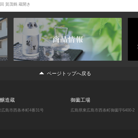
回 賀茂鶴 蔵開き
ページトップへ戻る
醸造蔵
御薗工場
広島市西条本町4番31号
広島県東広島市西条町御薗宇6400-2