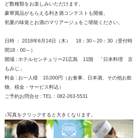
ど数種類をお楽しみいただけます。
豪華賞品がもらえる利き酒コンテストも開催。
初夏の味覚とお酒のマリアージュをご堪能ください。
日時 ： 2018年6月14日（木） 18：30～20：30（受付時
間18：00～）
開場 : ホテルセンチュリー21広島 11階 「日本料理 京
もみじ」
料金 : お一人様 10,000円（お食事、日本酒、その他お飲
物、税金・サービス料込）
ご予約お問合せ : TEL：082-263-5531
↓写真をクリックすると大きくなります。