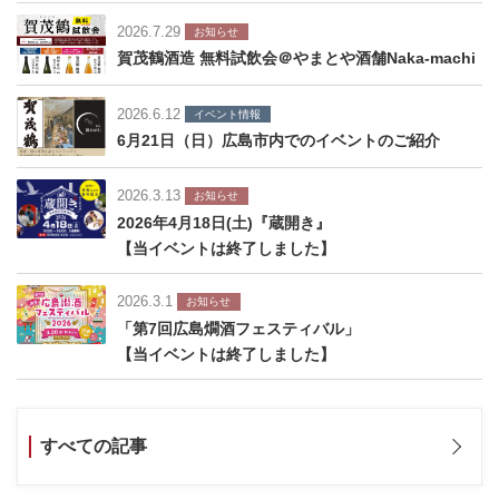
2026.7.29
お知らせ
賀茂鶴酒造 無料試飲会＠やまとや酒舗Naka-machi
2026.6.12
イベント情報
6月21日（日）広島市内でのイベントのご紹介
2026.3.13
お知らせ
2026年4月18日(土)『蔵開き』
【当イベントは終了しました】
2026.3.1
お知らせ
「第7回広島燗酒フェスティバル」
【当イベントは終了しました】
すべての記事