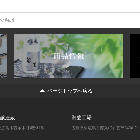
来場御礼
ページトップへ戻る
醸造蔵
御薗工場
広島市西条本町4番31号
広島県東広島市西条町御薗宇6400-2