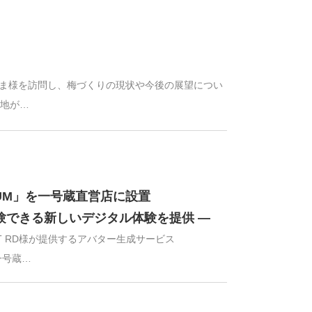
かやま様を訪問し、梅づくりの現状や今後の展望につい
産地が…
IUM」を一号蔵直営店に設置
体験できる新しいデジタル体験を提供 ―
ET RD様が提供するアバター生成サービス
一号蔵…