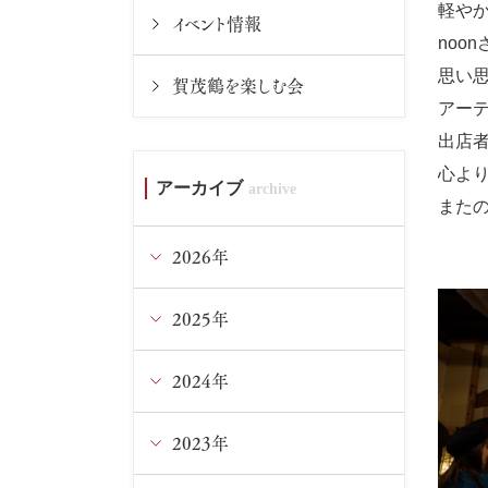
軽やか
イベント情報
noo
思い
賀茂鶴を楽しむ会
アーテ
出店
心よ
アーカイブ
また
2026年
2025年
8月
7月
2024年
12月
6月
11月
2023年
12月