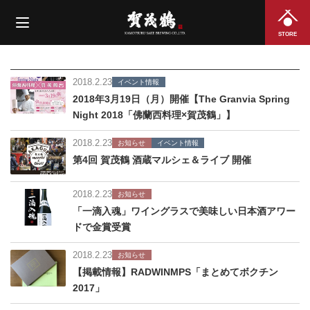
STORE
2018.2.23
イベント情報
2018年3月19日（月）開催【The Granvia Spring
Night 2018「佛蘭西料理×賀茂鶴」】
2018.2.23
お知らせ
イベント情報
第4回 賀茂鶴 酒蔵マルシェ＆ライブ 開催
2018.2.23
お知らせ
「一滴入魂」ワイングラスで美味しい日本酒アワー
ドで金賞受賞
2018.2.23
お知らせ
【掲載情報】RADWINMPS「まとめてボクチン
2017」