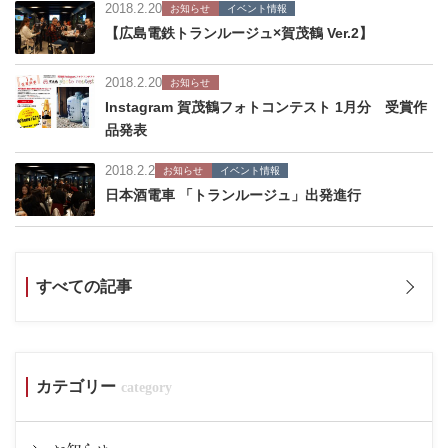
2018.2.20
お知らせ
イベント情報
【広島電鉄トランルージュ×賀茂鶴 Ver.2】
2018.2.20
お知らせ
Instagram 賀茂鶴フォトコンテスト 1月分 受賞作
品発表
2018.2.2
お知らせ
イベント情報
日本酒電車 「トランルージュ」出発進行
すべての記事
カテゴリー