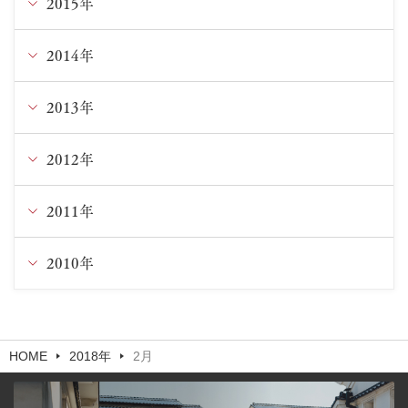
11月
2015年
12月
3月
1月
3月
5月
7月
8月
9月
10月
11月
2014年
12月
2月
2月
4月
6月
7月
8月
9月
10月
11月
2013年
12月
3月
5月
6月
7月
8月
9月
10月
11月
2012年
12月
1月
4月
5月
6月
7月
8月
9月
9月
11月
2011年
12月
3月
4月
5月
6月
6月
8月
8月
10月
11月
2010年
12月
2月
3月
4月
5月
5月
7月
6月
9月
9月
11月
12月
1月
1月
3月
4月
4月
5月
5月
8月
HOME
2018年
2月
8月
10月
11月
2月
3月
3月
4月
4月