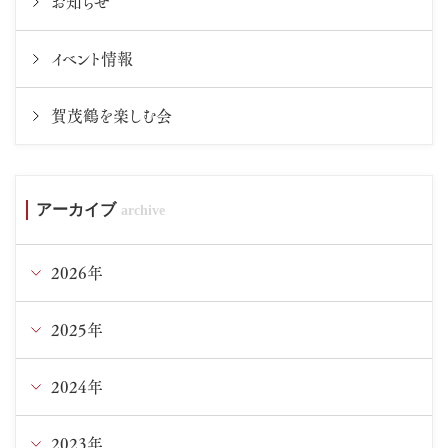
お知らせ
イベント情報
賀茂鶴を楽しむ会
アーカイブ
2026年
2025年
8月
7月
2024年
12月
6月
11月
2023年
12月