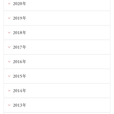
3月
8月
9月
10月
11月
2020年
12月
1月
7月
8月
9月
10月
11月
2019年
12月
6月
7月
8月
9月
10月
11月
2018年
12月
5月
6月
7月
8月
9月
10月
11月
2017年
12月
4月
5月
5月
5月
8月
9月
10月
11月
2016年
12月
2月
4月
4月
4月
6月
8月
9月
10月
11月
2015年
12月
3月
1月
3月
5月
7月
8月
9月
10月
11月
2014年
12月
2月
2月
4月
6月
7月
8月
9月
10月
11月
2013年
12月