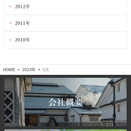
3月
5月
6月
7月
8月
9月
10月
11月
2012年
12月
1月
4月
5月
6月
7月
8月
9月
9月
11月
2011年
12月
3月
4月
5月
6月
6月
8月
8月
10月
11月
2010年
12月
2月
3月
4月
5月
5月
7月
6月
9月
9月
11月
12月
1月
1月
3月
4月
4月
5月
5月
8月
HOME
2023年
5月
8月
10月
11月
2月
3月
3月
4月
4月
7月
7月
9月
10月
1月
2月
2月
3月
3月
6月
6月
8月
9月
1月
1月
2月
2月
5月
5月
7月
8月