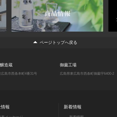
ページトップへ戻る
醸造蔵
御薗工場
広島市西条本町4番31号
広島県東広島市西条町御薗宇6400-2
社情報
新着情報