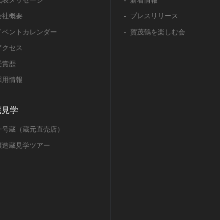
代表メッセージ
新着情報
会社概要
プレスリリース
イベントカレンダー
賀茂鶴を楽しむ会
アクセス
受賞歴
採用情報
蔵見学
一号蔵（蔵元直売店）
醸造蔵見学ツアー