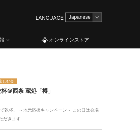
LANGUAGE
報
オンラインストア
楽しむ会
杯＠西条 蔵処「樽」
で乾杯」 ～地元応援キャンペーン～ この日は会場
ただきます…