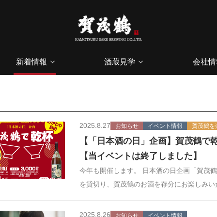
新着情報
酒蔵見学
会社情
2025.8.27
お知らせ
イベント情報
賀茂鶴を
【「日本酒の日」企画】賀茂鶴で乾
【当イベントは終了しました】
今年も開催します。 日本酒の日企画「賀茂鶴
を貸切り、賀茂鶴のお酒を存分にお楽しみい
2025.8.26
お知らせ
イベント情報