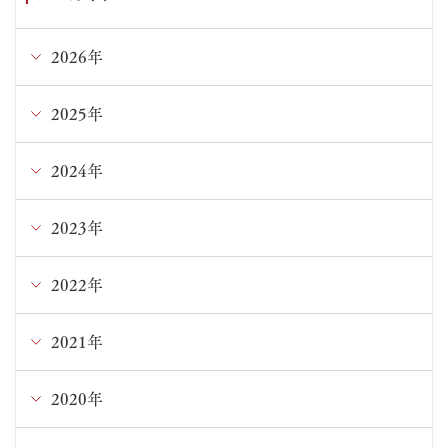
2026年
2025年
8月
7月
2024年
12月
6月
11月
2023年
12月
5月
10月
11月
2022年
12月
4月
9月
10月
11月
2021年
12月
3月
8月
9月
10月
11月
2020年
12月
1月
7月
8月