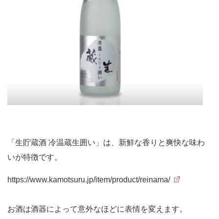
「生貯蔵酒 冷温蔵生囲い」は、新鮮な香りと爽快な味わ
いが特徴です。
https://www.kamotsuru.jp/item/product/reinama/
お酒は酒器によって意外なほどに表情を変えます。