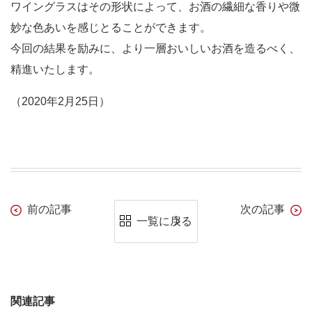
ワイングラスはその形状によって、お酒の繊細な香りや微
妙な色あいを感じとることができます。
今回の結果を励みに、より一層おいしいお酒を造るべく、
精進いたします。
（2020年2月25日）
前の記事
次の記事
一覧に戻る
関連記事