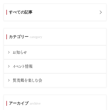
すべての記事
カテゴリー
お知らせ
イベント情報
賀茂鶴を楽しむ会
アーカイブ