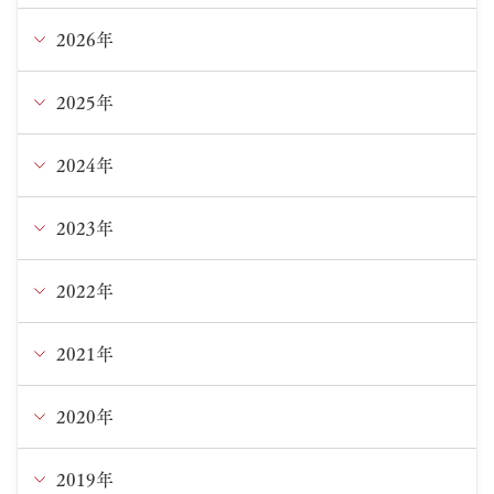
2026年
2025年
8月
7月
2024年
12月
6月
11月
2023年
12月
5月
10月
11月
2022年
12月
4月
9月
10月
11月
2021年
12月
3月
8月
9月
10月
11月
2020年
12月
1月
7月
8月
9月
10月
11月
2019年
12月