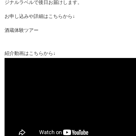
ジナルラベルで後日お届けします。
お申し込みや詳細はこちらから↓
酒蔵体験ツアー
紹介動画はこちらから↓