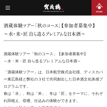
STORE
酒蔵体験ツアー「秋のコース」【参加者募集中】
～水・米・匠 自ら造るプレミアムな日本酒～
酒蔵体験ツアー「秋のコース」【参加者募集中】
～水・米・匠 自ら造るプレミアムな日本酒～
「酒蔵体験ツアー」は、日本航空株式会社様、ディスカバ
ー東広島様と弊社の３社で共同創出した日本酒文化体感プ
ログラムです。
春は「水」、秋は「米」、冬は「匠」をテーマに、それぞ
れ田植え、収穫、仕込みの体験ができます。