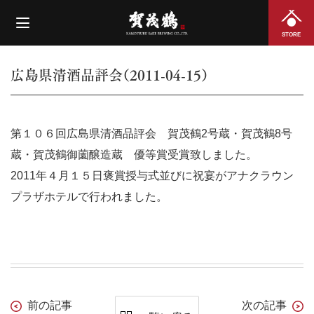
STORE
広島県清酒品評会（2011-04-15）
第１０６回広島県清酒品評会 賀茂鶴2号蔵・賀茂鶴8号
蔵・賀茂鶴御薗醸造蔵 優等賞受賞致しました。
2011年４月１５日褒賞授与式並びに祝宴がアナクラウン
プラザホテルで行われました。
前の記事
次の記事