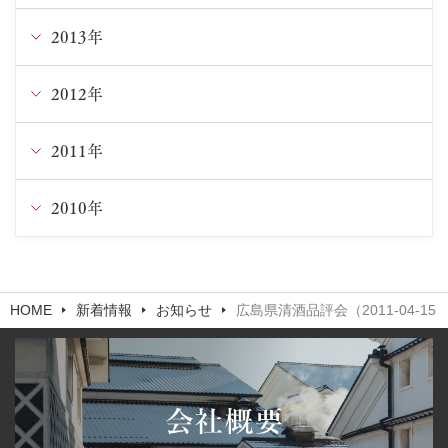
2月
2月
4月
6月
7月
8月
9月
10月
11月
2013年
12月
3月
5月
6月
7月
8月
9月
10月
11月
2012年
12月
1月
4月
5月
6月
7月
8月
9月
9月
11月
2011年
12月
3月
4月
5月
6月
6月
8月
8月
10月
11月
2010年
12月
2月
3月
4月
5月
5月
7月
6月
9月
9月
11月
12月
1月
1月
3月
4月
4月
5月
5月
8月
HOME
新着情報
お知らせ
広島県清酒品評会（2011-04-15
8月
10月
11月
2月
3月
3月
4月
4月
7月
7月
9月
10月
1月
2月
2月
3月
3月
6月
6月
8月
9月