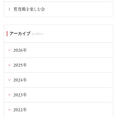
賀茂鶴を楽しむ会
アーカイブ
2026年
2025年
8月
7月
2024年
12月
6月
11月
2023年
12月
5月
10月
11月
2022年
12月