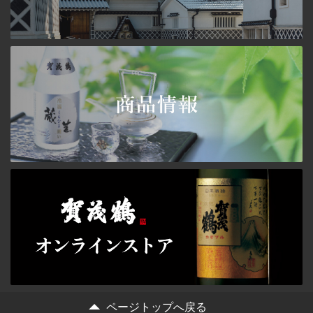
1月
1月
2月
2月
5月
5月
7月
8月
1月
1月
4月
4月
6月
5月
3月
3月
5月
4月
2月
2月
4月
3月
1月
1月
3月
1月
ページトップへ戻る