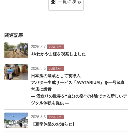
一覧に戻る
関連記事
2026.8.7
お知らせ
JAわかやま様を視察しました
2026.8.6
お知らせ
日本酒の酒蔵として初導入
アバター生成サービス「AVATARIUM」を一号蔵直
営店に設置
― 酒造りの世界を“自分の姿”で体験できる新しいデ
ジタル体験を提供 ―
2026.8.6
お知らせ
【夏季休業のお知らせ】