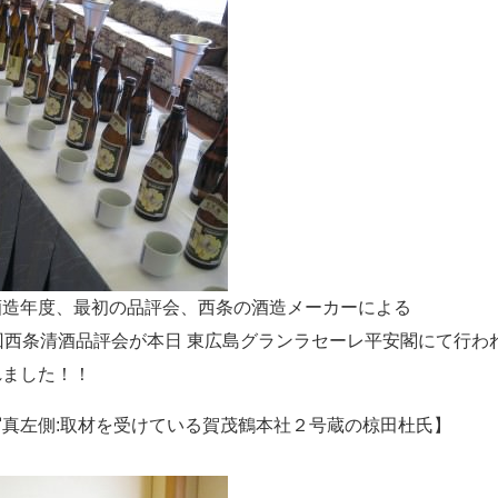
酒造年度、最初の品評会、西条の酒造メーカーによる
1回西条清酒品評会が本日 東広島グランラセーレ平安閣にて行
れました！！
写真左側:取材を受けている賀茂鶴本社２号蔵の椋田杜氏】