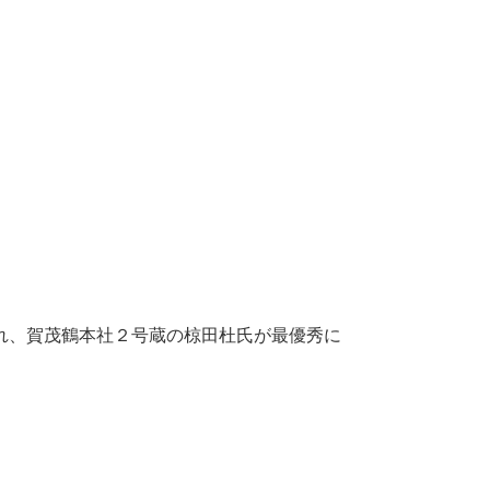
われ、賀茂鶴本社２号蔵の椋田杜氏が最優秀に