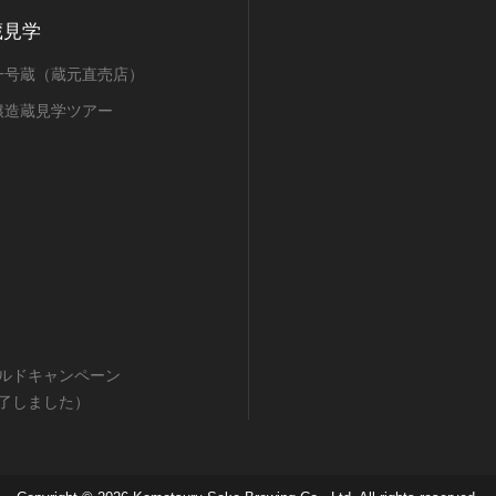
蔵見学
一号蔵（蔵元直売店）
醸造蔵見学ツアー
ルドキャンペーン
了しました）