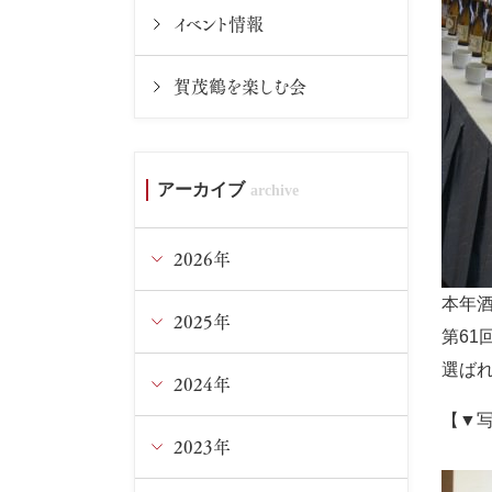
イベント情報
賀茂鶴を楽しむ会
アーカイブ
2026年
本年
2025年
8月
第6
選ば
7月
2024年
12月
【▼
6月
11月
2023年
12月