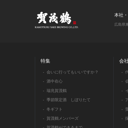
本社・
広島県東
特集
会
会いに行ってもいいですか？
酒中在心
瑞兆賀茂鶴
季節限定酒 しぼりたて
冬ギフト
賀茂鶴メンバーズ
賀茂鶴ができるまで