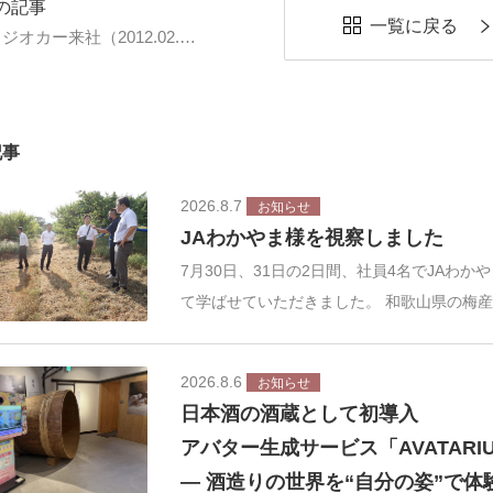
の記事
一覧に戻る
RCCラジオカー来社（2012.02.29.）
記事
2026.8.7
お知らせ
JAわかやま様を視察しました
7月30日、31日の2日間、社員4名でJAわ
て学ばせていただきました。 和歌山県の梅
2026.8.6
お知らせ
日本酒の酒蔵として初導入
アバター生成サービス「AVATAR
― 酒造りの世界を“自分の姿”で