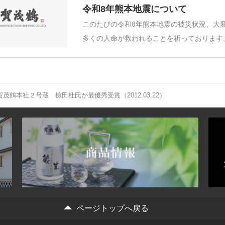
令和8年熊本地震について
このたびの令和8年熊本地震の被災状況、大
多くの人命が救われることを祈っております
茂鶴本社２号蔵 椋田杜氏が最優秀受賞（2012.03.22）
ページトップへ戻る