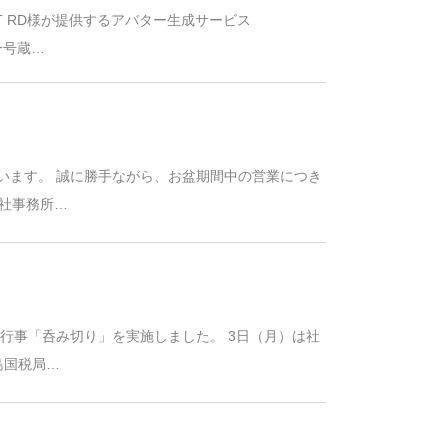
ET RD様が提供するアバター生成サービス
一号蔵…
います。 誠に勝手ながら、お盆期間中の営業につき
本社事務所…
統行事「呑み切り」を実施しました。 3日（月）は社
島国税局…