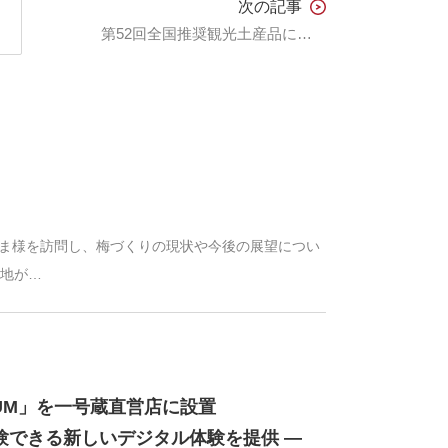
次の記事
第52回全国推奨観光土産品に選ばれました。
かやま様を訪問し、梅づくりの現状や今後の展望につい
産地が…
IUM」を一号蔵直営店に設置
体験できる新しいデジタル体験を提供 ―