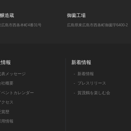
醸造蔵
御薗工場
広島市西条本町4番31号
広島県東広島市西条町御薗宇6400-2
社情報
新着情報
代表メッセージ
新着情報
会社概要
プレスリリース
イベントカレンダー
賀茂鶴を楽しむ会
アクセス
受賞歴
採用情報