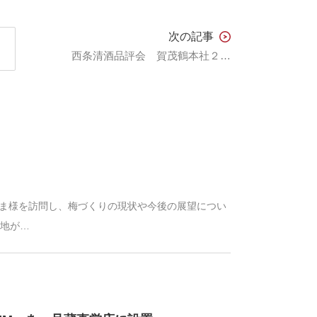
次の記事
西条清酒品評会 賀茂鶴本社２号蔵 椋田杜氏が最優秀受賞（2012.03.22）
かやま様を訪問し、梅づくりの現状や今後の展望につい
産地が…