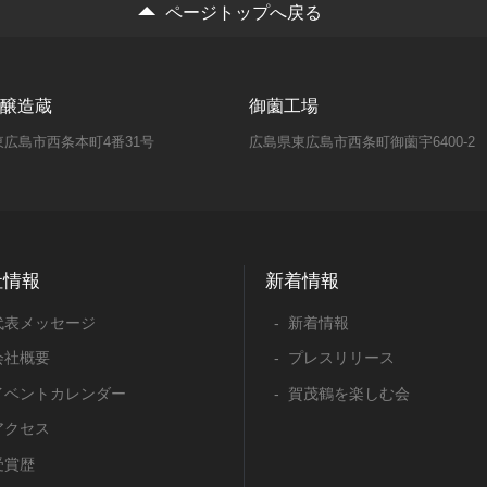
ページトップへ戻る
醸造蔵
御薗工場
広島市西条本町4番31号
広島県東広島市西条町御薗宇6400-2
社情報
新着情報
代表メッセージ
新着情報
会社概要
プレスリリース
イベントカレンダー
賀茂鶴を楽しむ会
アクセス
受賞歴