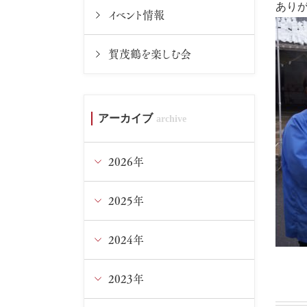
あり
イベント情報
賀茂鶴を楽しむ会
アーカイブ
2026年
2025年
8月
7月
2024年
12月
6月
11月
2023年
12月