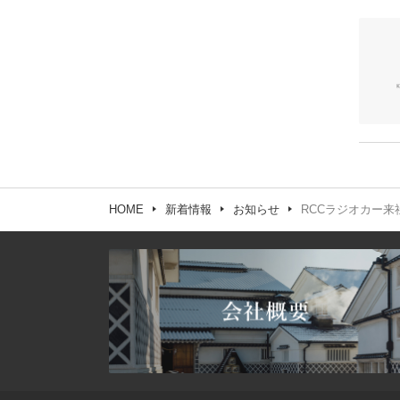
1月
2月
2月
3月
3月
6月
6月
8月
9月
1月
1月
2月
2月
5月
5月
7月
8月
1月
1月
4月
4月
6月
5月
3月
3月
5月
4月
HOME
新着情報
お知らせ
RCCラジオカー来社（2
2月
2月
4月
3月
1月
1月
3月
1月