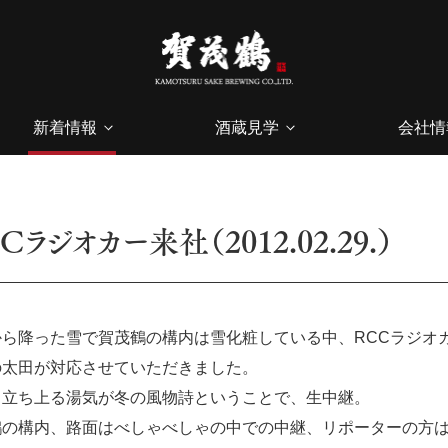
新着情報
酒蔵見学
会社情
Cラジオカー来社（2012.02.29.）
から降った雪で賀茂鶴の構内は雪化粧している中、RCCラジオ
の太田が対応させていただきました。
ら立ち上る湯気が冬の風物詩ということで、生中継。
鶴の構内、路面はべしゃべしゃの中での中継、リポーターの方