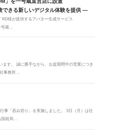
IUM」を一号蔵直営店に設置
体験できる新しいデジタル体験を提供 ―
ET RD様が提供するアバター生成サービス
一号蔵…
います。 誠に勝手ながら、お盆期間中の営業につき
本社事務所…
統行事「呑み切り」を実施しました。 3日（月）は社
島国税局…