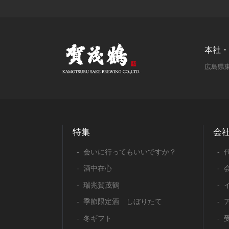
本社・
広島県東
特集
会
会いに行ってもいいですか？
酒中在心
瑞兆賀茂鶴
季節限定酒 しぼりたて
冬ギフト