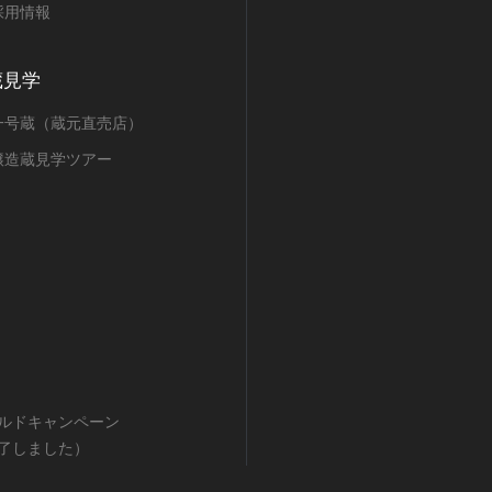
採用情報
蔵見学
一号蔵（蔵元直売店）
醸造蔵見学ツアー
ルドキャンペーン
了しました）