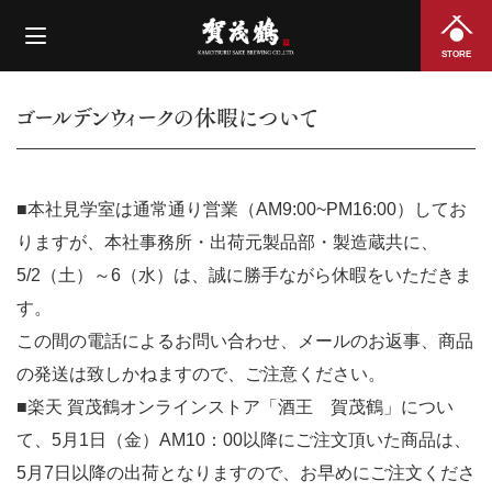
STORE
ゴールデンウィークの休暇について
■本社見学室は通常通り営業（AM9:00~PM16:00）してお
りますが、本社事務所・出荷元製品部・製造蔵共に、
5/2（土）～6（水）は、誠に勝手ながら休暇をいただきま
す。
この間の電話によるお問い合わせ、メールのお返事、商品
の発送は致しかねますので、ご注意ください。
■楽天 賀茂鶴オンラインストア「酒王 賀茂鶴」につい
て、5月1日（金）AM10：00以降にご注文頂いた商品は、
5月7日以降の出荷となりますので、お早めにご注文くださ