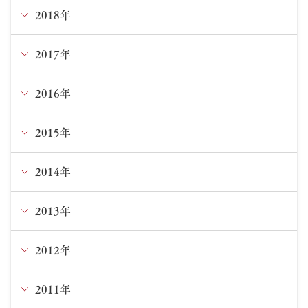
6月
7月
8月
9月
10月
11月
2018年
12月
5月
6月
7月
8月
9月
10月
11月
2017年
12月
4月
5月
5月
5月
8月
9月
10月
11月
2016年
12月
2月
4月
4月
4月
6月
8月
9月
10月
11月
2015年
12月
3月
1月
3月
5月
7月
8月
9月
10月
11月
2014年
12月
2月
2月
4月
6月
7月
8月
9月
10月
11月
2013年
12月
3月
5月
6月
7月
8月
9月
10月
11月
2012年
12月
1月
4月
5月
6月
7月
8月
9月
9月
11月
2011年
12月