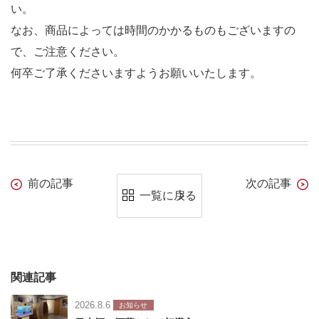
い。
なお、商品によっては時間のかかるものもございますの
で、ご注意ください。
何卒ご了承くださいますようお願いいたします。
前の記事
次の記事
一覧に戻る
関連記事
2026.8.6
お知らせ