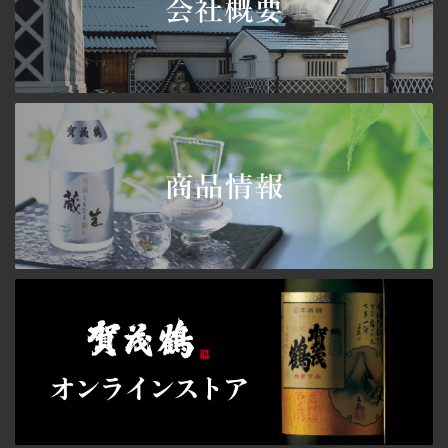
1月
2月
2月
3月
3月
6月
6月
8月
9月
1月
1月
2月
2月
5月
5月
7月
8月
1月
1月
4月
4月
6月
5月
3月
3月
5月
4月
2月
2月
4月
3月
1月
1月
3月
1月