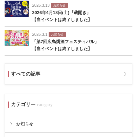
2026.3.13
お知らせ
2026年4月18日(土)『蔵開き』
【当イベントは終了しました】
2026.3.1
お知らせ
「第7回広島燗酒フェスティバル」
【当イベントは終了しました】
すべての記事
カテゴリー
お知らせ