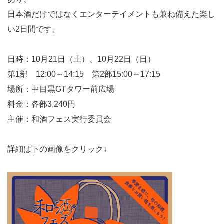
日本酒だけではなくエンターテイメントも兼ね備えた楽し
い2日間です。
日時：10月21日（土）、10月22日（日）
第1部 12:00～14:15 第2部15:00～17:15
場所：中目黒GTタワー前広場
料金：各部3,240円
主催：和酒フェス実行委員会
詳細は下の画像をクリック↓