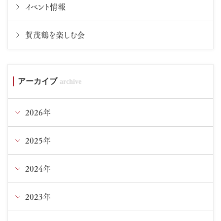
イベント情報
賀茂鶴を楽しむ会
アーカイブ
2026年
2025年
8月
7月
2024年
12月
6月
11月
2023年
12月