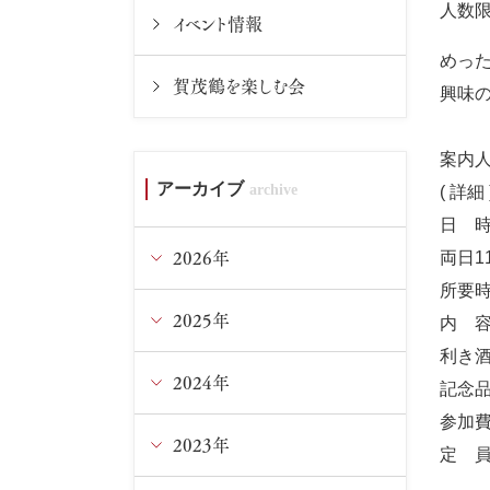
人数
イベント情報
めっ
賀茂鶴を楽しむ会
興味
案内
アーカイブ
( 詳細 
日 時
2026年
両日1
所要時
2025年
8月
内 容
利き
7月
2024年
12月
記念
参加費
6月
11月
2023年
12月
定 員