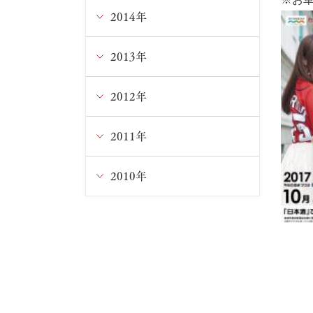
3月
1月
3月
5月
7月
8月
9月
10月
11月
2014年
12月
2月
2月
4月
6月
7月
8月
9月
10月
11月
2013年
12月
3月
5月
6月
7月
8月
9月
10月
11月
2012年
12月
1月
4月
5月
6月
7月
8月
9月
9月
11月
2011年
12月
3月
4月
5月
6月
6月
8月
8月
10月
11月
2010年
12月
2月
3月
4月
5月
5月
7月
6月
9月
9月
11月
12月
1月
1月
3月
4月
4月
5月
5月
8月
8月
10月
11月
2月
3月
3月
4月
4月
7月
7月
9月
10月