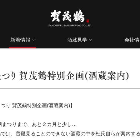
新着情報
酒蔵見学
会社情
まつり 賀茂鶴特別企画(酒蔵案内)
つり 賀茂鶴特別企画(酒蔵案内)】
7酒まつりまで、あと２カ月と少し…
鶴では、普段見ることのできない酒蔵の中を杜氏自らが案内す