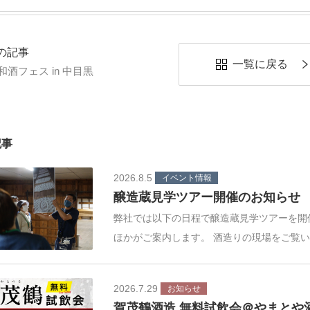
の記事
一覧に戻る
和酒フェス in 中目黒
記事
2026.8.5
イベント情報
醸造蔵見学ツアー開催のお知らせ
弊社では以下の日程で醸造蔵見学ツアーを開
ほかがご案内します。 酒造りの現場をご覧
2026.7.29
お知らせ
賀茂鶴酒造 無料試飲会＠やまとや酒舗N