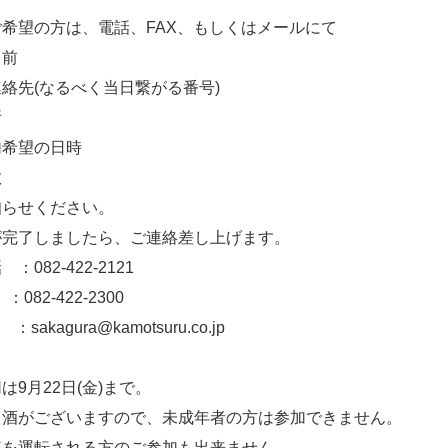
希望の方は、電話、FAX、もしくはメールにて
名前
絡先(なるべく当日繋がる番号)
所
加希望の日時
数
知らせください。
が完了しましたら、ご連絡差し上げます。
：082-422-2121
 ：082-422-2300
l ：sakagura@kamotsuru.co.jp
は9月22日(金)まで。
き酒がございますので、未成年者の方は参加できません。
車を運転される方のご参加も出来ません。