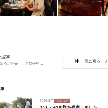
の記事
一覧に戻る
「西条清酒品評会」にて最優秀受賞
記事
2026.8.7
お知らせ
JAわかやま様を視察しました