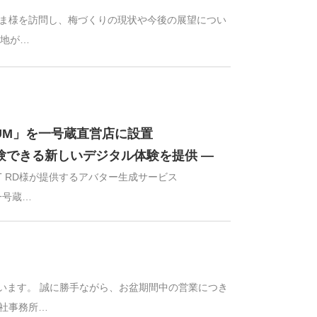
かやま様を訪問し、梅づくりの現状や今後の展望につい
産地が…
IUM」を一号蔵直営店に設置
体験できる新しいデジタル体験を提供 ―
ET RD様が提供するアバター生成サービス
一号蔵…
います。 誠に勝手ながら、お盆期間中の営業につき
本社事務所…