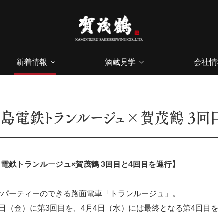
新着情報
酒蔵見学
会社情
広島電鉄トランルージュ×賀茂鶴 3回
電鉄トランルージュ×賀茂鶴 3回目と4回目を運行】
でパーティーのできる路面電車「トランルージュ」。
0日（金）に第3回目を、4月4日（水）には最終となる第4回目