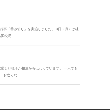
統行事「呑み切り」を実施しました。 3日（月）は社
島国税局…
変厳しい様子が報道から伝わっています。 一人でも
。 お亡くな…