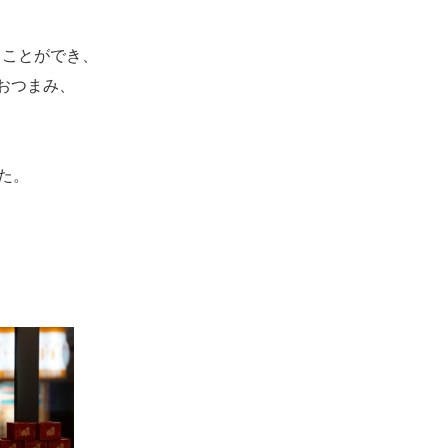
ることができ、
おつまみ、
た。