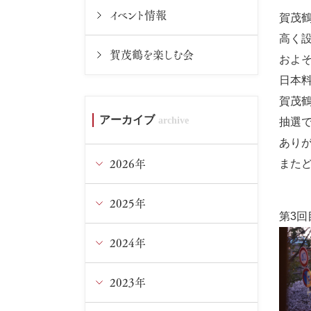
イベント情報
賀茂鶴
高く
賀茂鶴を楽しむ会
およ
日本
賀茂
アーカイブ
抽選
あり
2026年
また
2025年
8月
第3回
7月
2024年
12月
6月
11月
2023年
12月