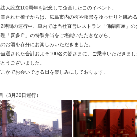
法人設立100周年を記念して企画したこのイベント。
設置された椅子からは、広島市内の桜や夜景をゆったりと眺め
そ2時間の運行中、車内では当社直営レストラン「佛蘭西屋」の
料理「喜多丘」の特製弁当をご堪能いただきながら、
鶴のお酒を存分にお楽しみいただきました。
で当選された合計およそ100名の皆さまに、ご乗車いただきまし
がとうございました。
どこかでお会いできる日を楽しみにしております。
目（3月30日運行）