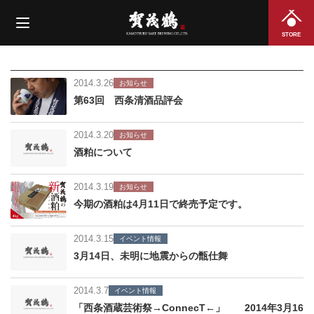
STORE
2014.3.26
お知らせ
第63回 西条清酒品評会
2014.3.20
お知らせ
酒粕について
2014.3.19
お知らせ
今期の酒粕は4月11日で終売予定です。
2014.3.15
イベント情報
3月14日、未明に地震からの甑仕舞
2014.3.7
イベント情報
「西条酒蔵芸術祭→ConnecT←」 2014年3月16