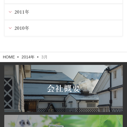
1月
4月
5月
6月
7月
8月
9月
9月
11月
2011年
12月
3月
4月
5月
6月
6月
8月
8月
10月
11月
2010年
12月
2月
3月
4月
5月
5月
7月
6月
9月
9月
11月
12月
1月
1月
3月
4月
4月
5月
5月
8月
HOME
2014年
3月
8月
10月
11月
2月
3月
3月
4月
4月
7月
7月
9月
10月
1月
2月
2月
3月
3月
6月
6月
8月
9月
1月
1月
2月
2月
5月
5月
7月
8月
1月
1月
4月
4月
6月
5月